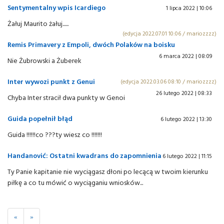
Sentymentalny wpis Icardiego
1 lipca 2022 | 10:06
Żałuj Maurito żałuj......
(edycja 2022.07.01 10:06 / mariozzzz)
Remis Primavery z Empoli, dwóch Polaków na boisku
6 marca 2022 | 08:09
Nie Żubrowski a Żuberek
Inter wywozi punkt z Genui
(edycja 2022.03.06 08:10 / mariozzzz)
26 lutego 2022 | 08:33
Chyba Inter stracił dwa punkty w Genoi
Guida popełnił błąd
6 lutego 2022 | 13:30
Guida !!!!!!co ???ty wiesz co !!!!!!!
Handanović: Ostatni kwadrans do zapomnienia
6 lutego 2022 | 11:15
Ty Panie kapitanie nie wyciągasz dłoni po lecącą w twoim kierunku
piłkę a co tu mówić o wyciąganiu wniosków...
«
»