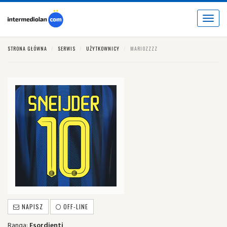
Toggle
navigat
STRONA GŁÓWNA
SERWIS
UŻYTKOWNICY
MARIOZZZZ
NAPISZ
OFF-LINE
Ranga:
Esordienti