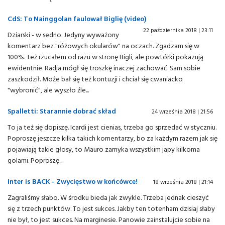
CdS: To Nainggolan faulował Biglię (video)
22 października 2018 | 23:11
Dziarski - w sedno. Jedyny wyważony
komentarz bez "różowych okularów" na oczach. Zgadzam się w
100%. Też rzucałem od razu w stronę Bigli, ale powtórki pokazują
ewidentnie. Radja mógł się troszkę inaczej zachować. Sam sobie
zaszkodził. Może bał się też kontuzji i chciał się cwaniacko
"wybronić", ale wyszło źle...
Spalletti: Starannie dobrać skład
24 września 2018 | 21:56
To ja też się dopiszę. Icardi jest cienias, trzeba go sprzedać w styczniu.
Poproszę jeszcze kilka takich komentarzy, bo za każdym razem jak się
pojawiają takie głosy, to Mauro zamyka wszystkim japy kilkoma
golami. Poproszę...
Inter is BACK - Zwycięstwo w końcówce!
18 września 2018 | 21:14
Zagraliśmy słabo. W środku bieda jak zwykle. Trzeba jednak cieszyć
się z trzech punktów. To jest sukces. Jakby ten totenham dzisiaj słaby
nie był, to jest sukces. Na marginesie. Panowie zainstalujcie sobie na