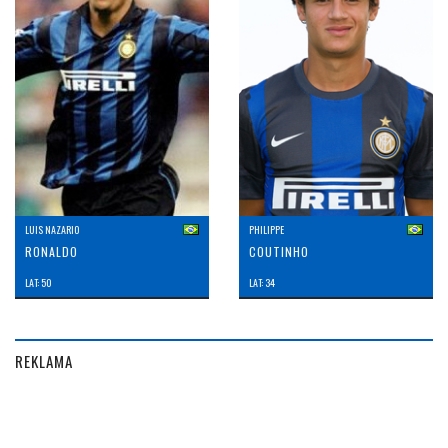
LUIS NAZARIO
PHILIPPE
RONALDO
COUTINHO
LAT: 50
LAT: 34
REKLAMA