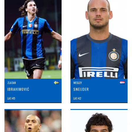
ZLATAN
WESLEY
IBRAHIMOVIĆ
SNEIJDER
LAT: 45
LAT: 42