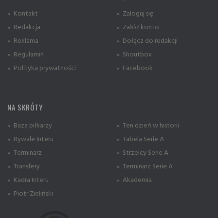
» Kontakt
» Zaloguj się
» Redakcja
» Załóż konto
» Reklama
» Dołącz do redakcji
» Regulamin
» Shoutbox
» Polityka prywatności
» Facebook
NA SKRÓTY
» Baza piłkarzy
» Ten dzień w historii
» Rywale Interu
» Tabela Serie A
» Terminarz
» Strzelcy Serie A
» Transfery
» Terminarz Serie A
» Kadra Interu
» Akademia
» Piotr Zieliński