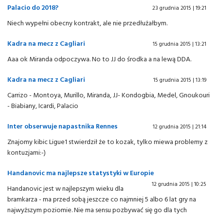
Palacio do 2018?
23 grudnia 2015 | 19:21
Niech wypełni obecny kontrakt, ale nie przedłużałbym.
Kadra na mecz z Cagliari
15 grudnia 2015 | 13:21
Aaa ok Miranda odpoczywa. No to JJ do środka a na lewą DDA.
Kadra na mecz z Cagliari
15 grudnia 2015 | 13:19
Carrizo - Montoya, Murillo, Miranda, JJ- Kondogbia, Medel, Gnoukouri
- Biabiany, Icardi, Palacio
Inter obserwuje napastnika Rennes
12 grudnia 2015 | 21:14
Znajomy kibic Ligue1 stwierdził że to kozak, tylko miewa problemy z
kontuzjami:-)
Handanovic ma najlepsze statystyki w Europie
12 grudnia 2015 | 10:25
Handanovic jest w najlepszym wieku dla
bramkarza - ma przed sobą jeszcze co najmniej 5 albo 6 lat gry na
najwyższym poziomie. Nie ma sensu pozbywać się go dla tych