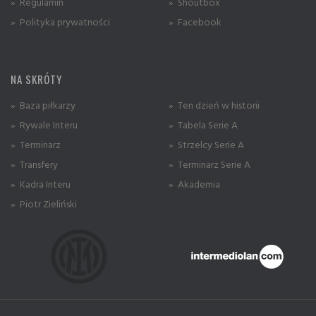
» Regulamin
» Shoutbox
» Polityka prywatności
» Facebook
NA SKRÓTY
» Baza piłkarzy
» Ten dzień w historii
» Rywale Interu
» Tabela Serie A
» Terminarz
» Strzelcy Serie A
» Transfery
» Terminarz Serie A
» Kadra Interu
» Akademia
» Piotr Zieliński