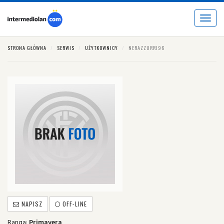
Toggle
navigat
STRONA GŁÓWNA
SERWIS
UŻYTKOWNICY
NERAZZURRI96
NAPISZ
OFF-LINE
Ranga:
Primavera