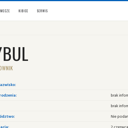
MECZE
KIBICE
SERWIS
YBUL
OWNIK
nazwisko:
rodzenia:
brak infor
brak infor
ództwo:
Nie poda
acja:
2 czerwca