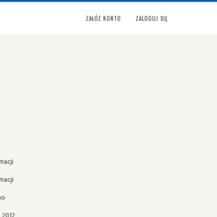
ZAŁÓŻ KONTO
ZALOGUJ SIĘ
macji
macji
no
 2012