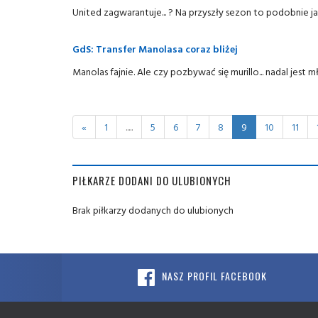
United zagwarantuje... ? Na przyszły sezon to podobnie ja
GdS: Transfer Manolasa coraz bliżej
Manolas fajnie. Ale czy pozbywać się murillo... nadal jes
«
1
.....
5
6
7
8
9
10
11
PIŁKARZE DODANI DO ULUBIONYCH
Brak piłkarzy dodanych do ulubionych
NASZ PROFIL FACEBOOK