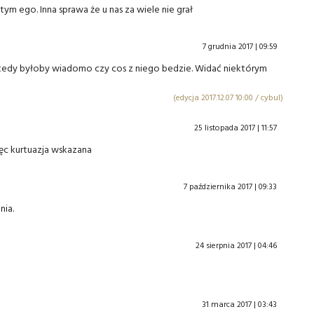
tym ego. Inna sprawa że u nas za wiele nie grał
7 grudnia 2017 | 09:59
 wtedy byłoby wiadomo czy cos z niego bedzie. Widać niektórym
(edycja 2017.12.07 10:00 / cybul)
25 listopada 2017 | 11:57
ięc kurtuazja wskazana
7 października 2017 | 09:33
nia.
24 sierpnia 2017 | 04:46
31 marca 2017 | 03:43