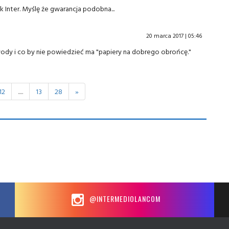
k Inter. Myślę że gwarancja podobna...
20 marca 2017 | 05:46
t młody i co by nie powiedzieć ma "papiery na dobrego obrońcę."
12
.....
13
28
»
@INTERMEDIOLANCOM