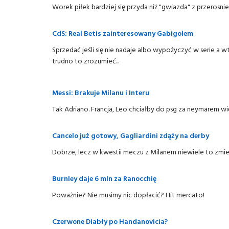
Worek piłek bardziej się przyda niż "gwiazda" z przerosnie
CdS: Real Betis zainteresowany Gabigolem
Sprzedać jeśli się nie nadaje albo wypożyczyć w serie a
trudno to zrozumieć...
Messi: Brakuje Milanu i Interu
Tak Adriano. Francja, Leo chciałby do psg za neymarem w
Cancelo już gotowy, Gagliardini zdąży na derby
Dobrze, lecz w kwestii meczu z Milanem niewiele to zmie
Burnley daje 6 mln za Ranocchię
Poważnie? Nie musimy nic dopłacić? Hit mercato!
Czerwone Diabły po Handanovicia?