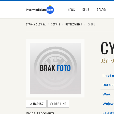
NEWS
KLUB
ZESPÓŁ
STRONA GŁÓWNA
SERWIS
UŻYTKOWNICY
CYBUL
C
UŻYTK
Imię i 
Data u
Wiek:
Wojew
NAPISZ
OFF-LINE
Ranga:
Esordienti
Rejestr