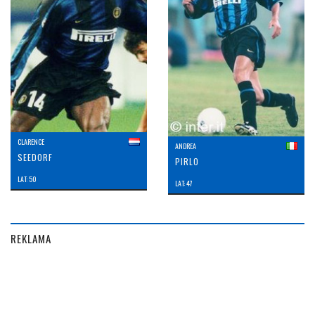
CLARENCE
ANDREA
SEEDORF
PIRLO
LAT: 50
LAT: 47
REKLAMA