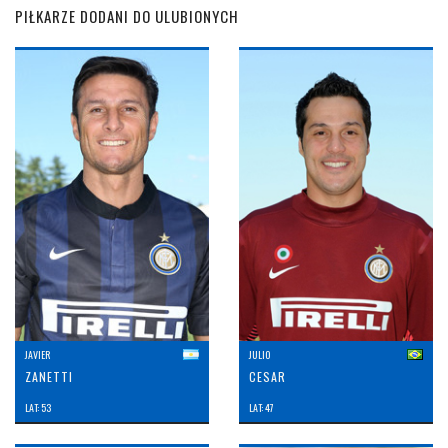
PIŁKARZE DODANI DO ULUBIONYCH
JAVIER
JULIO
ZANETTI
CESAR
LAT: 53
LAT: 47