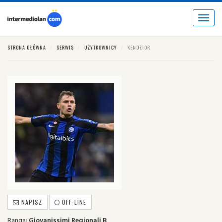
Toggle
navigat
STRONA GŁÓWNA
SERWIS
UŻYTKOWNICY
KENDZIOR
NAPISZ
OFF-LINE
Ranga:
Giovanissimi Regionali B