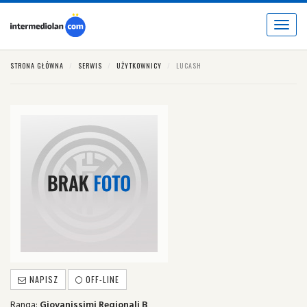
Toggle
navigat
STRONA GŁÓWNA
SERWIS
UŻYTKOWNICY
LUCASH
NAPISZ
OFF-LINE
Ranga:
Giovanissimi Regionali B