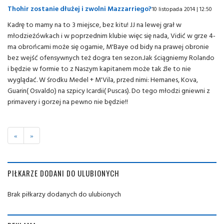
Thohir zostanie dłużej i zwolni Mazzarriego?
10 listopada 2014 | 12:50
Kadrę to mamy na to 3 miejsce, bez kitu! JJ na lewej grał w
młodzieżówkach i w poprzednim klubie więc się nada, Vidić w grze 4-
ma obrońcami może się ogarnie, M'Baye od bidy na prawej obronie
bez wejść ofensywnych też dogra ten sezon.Jak ściągniemy Rolando
i będzie w formie to z Naszym kapitanem może tak źle to nie
wyglądać. W środku Medel + M'Vila, przed nimi: Hernanes, Kova,
Guarin( Osvaldo) na szpicy Icardii( Puscas). Do tego młodzi gniewni z
primavery i gorzej na pewno nie będzie!!
«
»
PIŁKARZE DODANI DO ULUBIONYCH
Brak piłkarzy dodanych do ulubionych