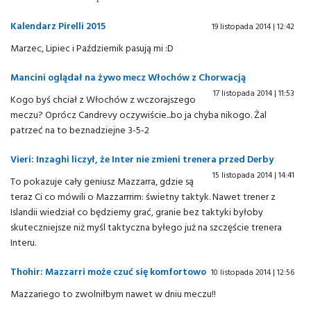
Kalendarz Pirelli 2015
19 listopada 2014 | 12:42
Marzec, Lipiec i Październik pasują mi :D
Mancini oglądał na żywo mecz Włochów z Chorwacją
17 listopada 2014 | 11:53
Kogo byś chciał z Włochów z wczorajszego
meczu? Oprócz Candrevy oczywiście...bo ja chyba nikogo. Żal
patrzeć na to beznadziejne 3-5-2
Vieri: Inzaghi liczył, że Inter nie zmieni trenera przed Derby
15 listopada 2014 | 14:41
To pokazuje cały geniusz Mazzarra, gdzie są
teraz Ci co mówili o Mazzarrrim: świetny taktyk. Nawet trener z
Islandii wiedział co będziemy grać, granie bez taktyki byłoby
skuteczniejsze niż myśl taktyczna byłego już na szczęście trenera
Interu.
Thohir: Mazzarri może czuć się komfortowo
10 listopada 2014 | 12:56
Mazzariego to zwolniłbym nawet w dniu meczu!!