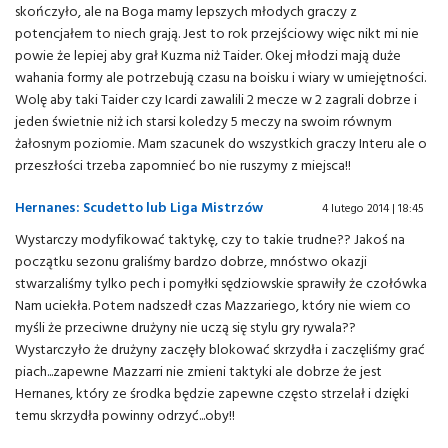
skończyło, ale na Boga mamy lepszych młodych graczy z
potencjałem to niech grają. Jest to rok przejściowy więc nikt mi nie
powie że lepiej aby grał Kuzma niż Taider. Okej młodzi mają duże
wahania formy ale potrzebują czasu na boisku i wiary w umiejętności.
Wolę aby taki Taider czy Icardi zawalili 2 mecze w 2 zagrali dobrze i
jeden świetnie niż ich starsi koledzy 5 meczy na swoim równym
żałosnym poziomie. Mam szacunek do wszystkich graczy Interu ale o
przeszłości trzeba zapomnieć bo nie ruszymy z miejsca!!
Hernanes: Scudetto lub Liga Mistrzów
4 lutego 2014 | 18:45
Wystarczy modyfikować taktykę, czy to takie trudne?? Jakoś na
początku sezonu graliśmy bardzo dobrze, mnóstwo okazji
stwarzaliśmy tylko pech i pomyłki sędziowskie sprawiły że czołówka
Nam uciekła. Potem nadszedł czas Mazzariego, który nie wiem co
myśli że przeciwne drużyny nie uczą się stylu gry rywala??
Wystarczyło że drużyny zaczęły blokować skrzydła i zaczęliśmy grać
piach...zapewne Mazzarri nie zmieni taktyki ale dobrze że jest
Hernanes, który ze środka będzie zapewne często strzelał i dzięki
temu skrzydła powinny odrzyć...oby!!