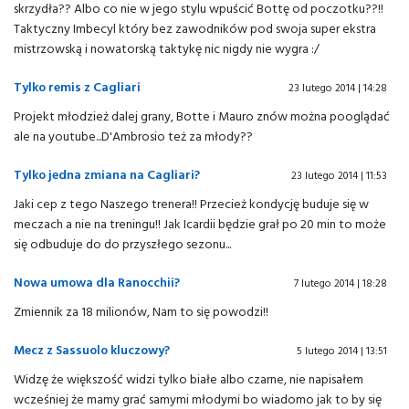
skrzydła?? Albo co nie w jego stylu wpuścić Bottę od poczotku??!!
Taktyczny Imbecyl który bez zawodników pod swoja super ekstra
mistrzowską i nowatorską taktykę nic nigdy nie wygra :/
Tylko remis z Cagliari
23 lutego 2014 | 14:28
Projekt młodzież dalej grany, Botte i Mauro znów można pooglądać
ale na youtube...D'Ambrosio też za młody??
Tylko jedna zmiana na Cagliari?
23 lutego 2014 | 11:53
Jaki cep z tego Naszego trenera!! Przecież kondycję buduje się w
meczach a nie na treningu!! Jak Icardii będzie grał po 20 min to może
się odbuduje do do przyszłego sezonu...
Nowa umowa dla Ranocchii?
7 lutego 2014 | 18:28
Zmiennik za 18 milionów, Nam to się powodzi!!
Mecz z Sassuolo kluczowy?
5 lutego 2014 | 13:51
Widzę że większość widzi tylko białe albo czarne, nie napisałem
wcześniej że mamy grać samymi młodymi bo wiadomo jak to by się