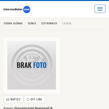
Toggle
navigat
STRONA GŁÓWNA
SERWIS
UŻYTKOWNICY
LUCASH
NAPISZ
OFF-LINE
Ranga:
Giovanissimi Regionali B