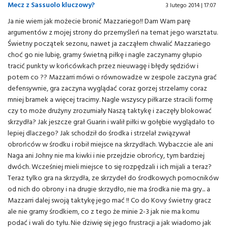
Mecz z Sassuolo kluczowy?
3 lutego 2014 | 17:07
Ja nie wiem jak możecie bronić Mazzariego!! Dam Wam parę
argumentów z mojej strony do przemyśleń na temat jego warsztatu.
Świetny początek sezonu, nawet ja zacząłem chwalić Mazzariego
choć go nie lubię, gramy świetną piłkę i nagle zaczynamy głupio
tracić punkty w końcówkach przez nieuwagę i błędy sędziów i
potem co ?? Mazzarri mówi o równowadze w zespole zaczyna grać
defensywnie, gra zaczyna wyglądać coraz gorzej strzelamy coraz
mniej bramek a więcej tracimy. Nagle wszyscy piłkarze stracili formę
czy to może drużyny zrozumiały Naszą taktykę i zaczęły blokować
skrzydła? Jak jeszcze grał Guarin i walił piłki w gołębie wyglądało to
lepiej dlaczego? Jak schodził do środka i strzelał związywał
obrońców w środku i robił miejsce na skrzydłach. Wybaczcie ale ani
Naga ani Johny nie ma kiwki i nie przejdzie obrońcy, tym bardziej
dwóch. Wcześniej mieli miejsce to się rozpędzali i ich mijali a teraz?
Teraz tylko gra na skrzydła, ze skrzydeł do środkowych pomocników
od nich do obrony i na drugie skrzydło, nie ma środka nie ma gry... a
Mazzarri dalej swoją taktykę jego mać !! Co do Kovy świetny gracz
ale nie gramy środkiem, co z tego że minie 2-3 jak nie ma komu
podać i wali do tyłu. Nie dziwię się jego frustracji a jak wiadomo jak