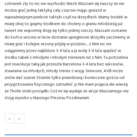
człowiek zły to nic nie wychodzi. Niech Mazzarri się nauczy że nie
można grać jedną taktyką cały czas nie mając gwiazd w
najważniejszym punkcie taktyki czyli na skrzydłach. Mamy środek w
miarę okej to grajmy środkiem do cholery o graniu młodzieżą już
nawet nie wspomnę. Boję się tylko jednej rzeczy. Mazzarri zostanie
do końca sezonu w lecie dostanie upragnione skrzydła zaczniemy w
miarę grać i kolejne sezony pójdą w pizdziec... z Nim nic nie
osiągniemy przez najbliższe 3-4 lata a ja wolę 3-4 lata spędzić w
środku tabeli z młodymi i młodym trenerem niż z Nim. Tu potrzebna
jest rewolucja taką jak przeszła Barcelona 3-4 lata bez sukcesów,
stawianie na młodych, młody trener z wizją: Simeone, AVB może
znów dać szanse Stramie tylko prawdziwą i koniecznie gościa od
przygotowania fizycznego zatrudnić :p Nie mam pojęcia ale wierzę
że Thohir zrobi porządki. Coś mi się wydaje że akcje Mazzarriego nie
stoją wysoko u Naszego Prezesa. Pozdrawiam
«
»