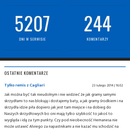
5207
244
DNI W SERWISIE
KOMENTARZY
OSTATNIE KOMENTARZE
Tylko remis z Cagliari
23 lutego 2014 | 16:02
Jak można być tak nieudolnym i nie widzieć że jak gramy samymi
skrzydłami to nas blokują i dostajemy baty, a jak gramy środkiem i na
skrzydła idzie piła dopiero jak jest tam miejsce i na dobieg do
Naszych skrzydłowych bo oni mają tylko szybkość to jakoś to
wygląda i idą za tym punkty. Czy pod nieobecność Hernanesa nie
może ustawić Alviego za napastnikami a nie kazać mu schodzić na