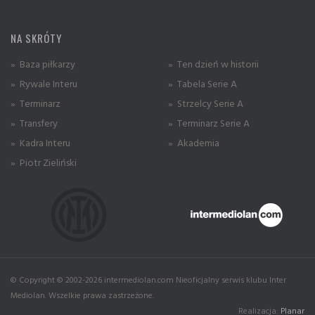
NA SKRÓTY
» Baza piłkarzy
» Ten dzień w historii
» Rywale Interu
» Tabela Serie A
» Terminarz
» Strzelcy Serie A
» Transfery
» Terminarz Serie A
» Kadra Interu
» Akademia
» Piotr Zieliński
© Copyright © 2002-2026 intermediolan.com Nieoficjalny serwis klubu Inter
Mediolan. Wszelkie prawa zastrzeżone.
Realizacja:
Planar