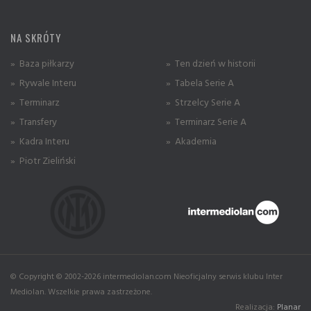
NA SKRÓTY
» Baza piłkarzy
» Ten dzień w historii
» Rywale Interu
» Tabela Serie A
» Terminarz
» Strzelcy Serie A
» Transfery
» Terminarz Serie A
» Kadra Interu
» Akademia
» Piotr Zieliński
© Copyright © 2002-2026 intermediolan.com Nieoficjalny serwis klubu Inter
Mediolan. Wszelkie prawa zastrzeżone.
Realizacja:
Planar