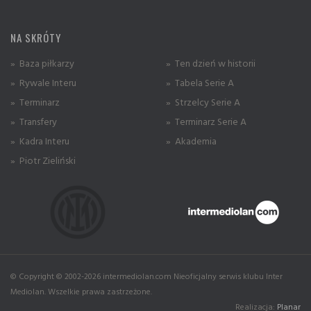
NA SKRÓTY
» Baza piłkarzy
» Ten dzień w historii
» Rywale Interu
» Tabela Serie A
» Terminarz
» Strzelcy Serie A
» Transfery
» Terminarz Serie A
» Kadra Interu
» Akademia
» Piotr Zieliński
© Copyright © 2002-2026 intermediolan.com Nieoficjalny serwis klubu Inter
Mediolan. Wszelkie prawa zastrzeżone.
Realizacja:
Planar