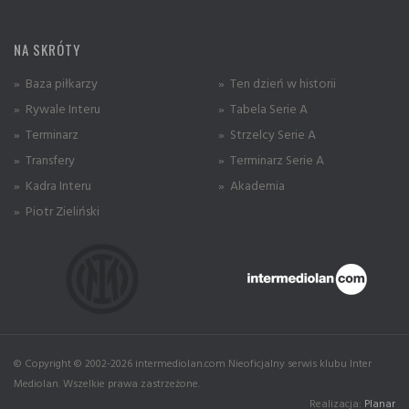
NA SKRÓTY
» Baza piłkarzy
» Ten dzień w historii
» Rywale Interu
» Tabela Serie A
» Terminarz
» Strzelcy Serie A
» Transfery
» Terminarz Serie A
» Kadra Interu
» Akademia
» Piotr Zieliński
© Copyright © 2002-2026 intermediolan.com Nieoficjalny serwis klubu Inter
Mediolan. Wszelkie prawa zastrzeżone.
Realizacja:
Planar