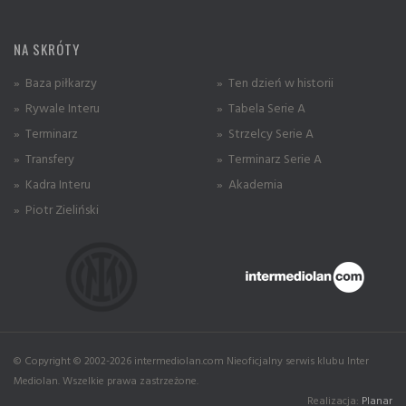
NA SKRÓTY
» Baza piłkarzy
» Ten dzień w historii
» Rywale Interu
» Tabela Serie A
» Terminarz
» Strzelcy Serie A
» Transfery
» Terminarz Serie A
» Kadra Interu
» Akademia
» Piotr Zieliński
© Copyright © 2002-2026 intermediolan.com Nieoficjalny serwis klubu Inter
Mediolan. Wszelkie prawa zastrzeżone.
Realizacja:
Planar