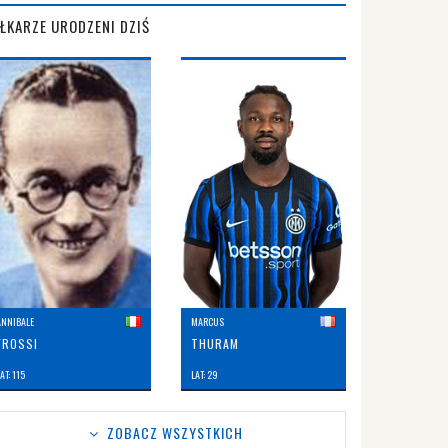
IŁKARZE URODZENI DZIŚ
ANNIBALE
MARCUS
FROSSI
THURAM
AT: 115
LAT: 29
ZOBACZ WSZYSTKICH