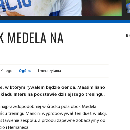
K MEDELA NA
R
Kategoria:
Ogólna
1 min. czytania
nie, w którym rywalem będzie Genoa.
Massimiliano
kładu Interu na podstawie dzisiejszego treningu.
u najprawdopodobniej w środku pola obok Medela
ońcu treningu Mancini wypróbowywał ten duet w akcji.
nastawienie zespołu. Z przodu zapewne zobaczymy od
io i Hernanesa.