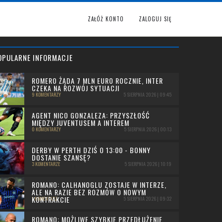
ZAŁÓŻ KONTO
ZALOGUJ SIĘ
OPULARNE INFORMACJE
ROMERO ŻĄDA 7 MLN EURO ROCZNIE, INTER
CZEKA NA ROZWÓJ SYTUACJI
9 KOMENTARZY
5 SIERPNIA 2026 | 09:45
AGENT NICO GONZALEZA: PRZYSZŁOŚĆ
MIĘDZY JUVENTUSEM A INTEREM
0 KOMENTARZY
5 SIERPNIA 2026 | 00:13
DERBY W PERTH DZIŚ O 13:00 - BONNY
DOSTANIE SZANSĘ?
3 KOMENTARZE
5 SIERPNIA 2026 | 10:19
ROMANO: CALHANOGLU ZOSTAJE W INTERZE,
ALE NA RAZIE BEZ ROZMÓW O NOWYM
KONTRAKCIE
1 KOMENTARZ
5 SIERPNIA 2026 | 09:32
ROMANO: MOŻLIWE SZYBKIE PRZEDŁUŻENIE