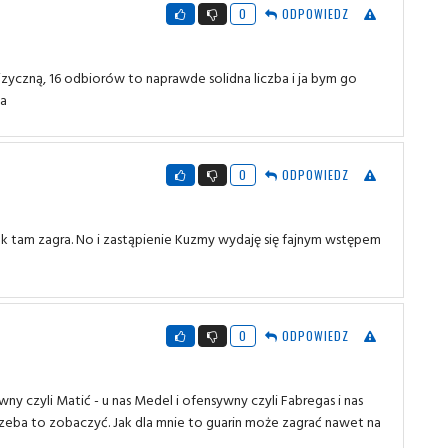
0
ODPOWIEDZ
fizyczną, 16 odbiorów to naprawde solidna liczba i ja bym go
ka
0
ODPOWIEDZ
k tam zagra. No i zastąpienie Kuzmy wydaję się fajnym wstępem
0
ODPOWIEDZ
ny czyli Matić - u nas Medel i ofensywny czyli Fabregas i nas
trzeba to zobaczyć. Jak dla mnie to guarin może zagrać nawet na