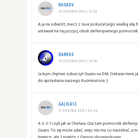
RUSKOV
10 STYCZNIA 2015 | 22:59
A ja na odwrót, mecz z Juve pokazał jego wielką siłę 
ustawiał na tej pozycj obok defensywnego pomocni
DARKOS
10 STYCZNIA 2015 | 23:36
Ja bym chętnie zobaczył Guaro na DM. Ciekawi mnie ja
do sprzedania naszego Kuzminatora :)
GALICA13
11 STYCZNIA 2015 | 00:00
4-2-3-1 czyli jak w Chelsea. Gra tam pomocnik defensyw
Guaro. To się może udać, więc nie ma co narzekać, a 
bramce, ale 3 punkty z Genoą obowiązkowe.