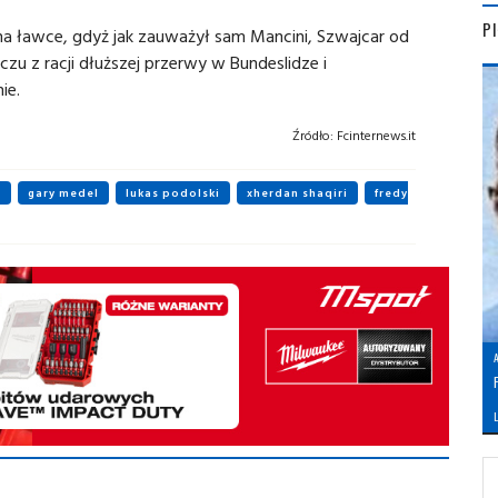
P
na ławce, gdyż jak zauważył sam Mancini, Szwajcar od
 z racji dłuższej przerwy w Bundeslidze i
ie.
Źródło:
Fcinternews.it
o
gary medel
lukas podolski
xherdan shaqiri
fredy
L