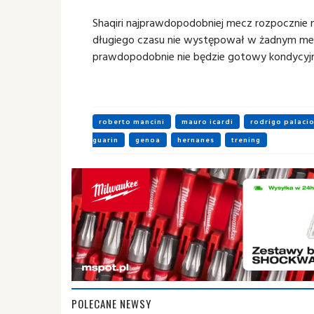
Shaqiri najprawdopodobniej mecz rozpocznie 
długiego czasu nie występował w żadnym meczu
prawdopodobnie nie będzie gotowy kondycyjn
roberto mancini
mauro icardi
rodrigo palaci
guarin
genoa
hernanes
trening
POLECANE NEWSY