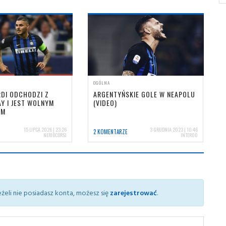
OGÓLNA
DI ODCHODZI Z
ARGENTYŃSKIE GOLE W NEAPOLU
Y I JEST WOLNYM
(VIDEO)
EM
15 LIPCA 2026 | 23:26
3 GRUDNIA 2023 | 10:46
2 KOMENTARZE
NERIOCORSI
INTER00
żeli nie posiadasz konta, możesz się
zarejestrować
.