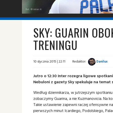
fot. © inter.it
SKY: GUARIN OBO
TRENINGU
10 stycznia 2015 | 22:11
Redaktor:
Danilux
Jutro o 12:30 Inter rozegra ligowe spotka
Nebuloni z gazety Sky spekuluje na temat s
Według dziennikarza, w jutrzejszym spotkani
zobaczymy Guarina, a nie Kuzmanovicia. Na k
Takie ustawienie zapewni raczej ofensywne 
pierwszych minut Icardiego, Podolskiego, Palac