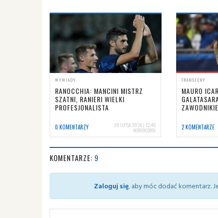
WYWIADY
TRANSFERY
RANOCCHIA: MANCINI MISTRZ
MAURO ICAR
SZATNI, RANIERI WIELKI
GALATASARA
PROFESJONALISTA
ZAWODNIKI
29 LIPCA 2026 | 12:46
0 KOMENTARZY
2 KOMENTARZE
NERIOCORSI
KOMENTARZE:
9
Zaloguj się
, aby móc dodać komentarz. Je