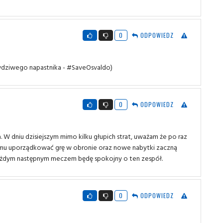
0
ODPOWIEDZ
awdziwego napastnika - #SaveOsvaldo)
0
ODPOWIEDZ
. W dniu dzisiejszym mimo kilku głupich strat, uważam że po raz
iniemu uporządkować grę w obronie oraz nowe nabytki zaczną
każdym następnym meczem będę spokojny o ten zespół.
0
ODPOWIEDZ