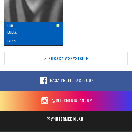
LINO
LOLLA
LAT: 128
ZOBACZ WSZYSTKICH
NASZ PROFIL FACEBOOK
@INTERMEDIOLANCOM
@INTERMEDIOLAN_