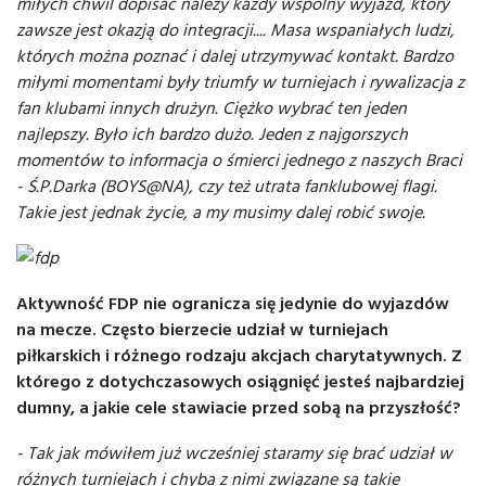
miłych chwil dopisać należy każdy wspólny wyjazd, który
zawsze jest okazją do integracji.... Masa wspaniałych ludzi,
których można poznać i dalej utrzymywać kontakt. Bardzo
miłymi momentami były triumfy w turniejach i rywalizacja z
fan klubami innych drużyn. Ciężko wybrać ten jeden
najlepszy. Było ich bardzo dużo. Jeden z najgorszych
momentów to informacja o śmierci jednego z naszych Braci
- Ś.P.Darka (BOYS@NA), czy też utrata fanklubowej flagi.
Takie jest jednak życie, a my musimy dalej robić swoje.
Aktywność FDP nie ogranicza się jedynie do wyjazdów
na mecze. Często bierzecie udział w turniejach
piłkarskich i różnego rodzaju akcjach charytatywnych. Z
którego z dotychczasowych osiągnięć jesteś najbardziej
dumny, a jakie cele stawiacie przed sobą na przyszłość?
- Tak jak mówiłem już wcześniej staramy się brać udział w
różnych turniejach i chyba z nimi związane są takie