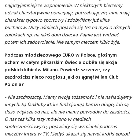
najprzyjemniejsze wspomnienia. W niektórych bierzemy
udział charytatywnie pomagając potrzebującym, inne mają
charakter typowo sportowy i zdobyliśmy już kilka
pucharów. Duży uśmiech pojawia się też na myśl o różnych
zbiórkach np. na jakiś dom dziecka. Fajnie jest widzieć
potem ich zadowolenie. Nie samym meczem kibic żyje.
Podczas młodzieżowego EURO w Polsce, głośnym
echem w całym piłkarskim świecie odbiła się akcja
polskich kibiców Milanu. Powiedz szczerze, czy
zazdrościsz nieco rozgłosu jaki osiągnął Milan Club
Polonia?
- Nie zazdroszczę. Mamy swoją tożsamość i nie naśladujemy
innych. Są fankluby które funkcjonują bardzo długo, lub są
dużo większe od nas, ale nie mamy powodów do zazdrości.
O nas też kilka razy mówiono w mediach
społecznościowych, pojawiały się wzmianki podczas
meczów Interu w TV. Kiedyś ukazał się nawet krótki epizod