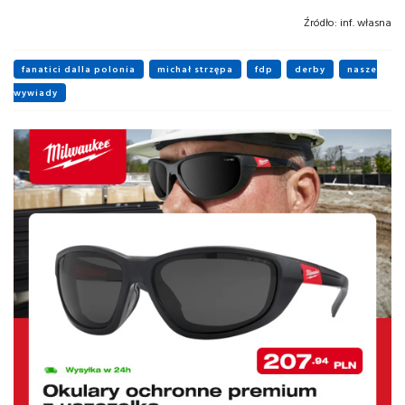
Źródło:
inf. własna
fanatici dalla polonia
michał strzępa
fdp
derby
nasze
wywiady