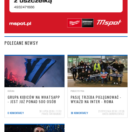
POLECANE NEWSY
OGÓLNA
PUBLICYSTYKA
GRUPA KIBICÓW NA WHATSAPP
PASJĘ TRZEBA PIELĘGNOWAĆ -
- JEST JUŻ PONAD 500 OSÓB
WYJAZD NA INTER - ROMA
30 LIPCA 2026 | 11:53
23 STYCZNIA 2018 | 22:26
0 KOMENTARZY
38 KOMENTARZY
PAWEŁ ŚWINARSKI
ANETA DOROTKIEWICZ