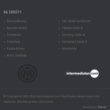
NA SKRÓTY
» Baza piłkarzy
» Ten dzień w historii
» Rywale Interu
» Tabela Serie A
» Terminarz
» Strzelcy Serie A
» Transfery
» Terminarz Serie A
» Kadra Interu
» Akademia
» Piotr Zieliński
© Copyright © 2002-2026 intermediolan.com Nieoficjalny serwis klubu Inter
Mediolan. Wszelkie prawa zastrzeżone.
Realizacja:
Planar