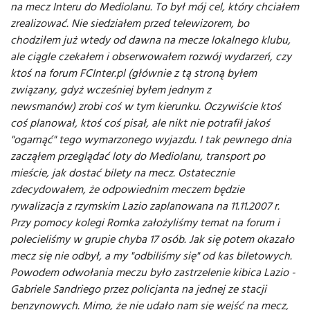
na mecz Interu do Mediolanu. To był mój cel, który chciałem
zrealizować. Nie siedziałem przed telewizorem, bo
chodziłem już wtedy od dawna na mecze lokalnego klubu,
ale ciągle czekałem i obserwowałem rozwój wydarzeń, czy
ktoś na forum FCInter.pl (głównie z tą stroną byłem
związany, gdyż wcześniej byłem jednym z
newsmanów) zrobi coś w tym kierunku. Oczywiście ktoś
coś planował, ktoś coś pisał, ale nikt nie potrafił jakoś
"ogarnąć" tego wymarzonego wyjazdu. I tak pewnego dnia
zacząłem przeglądać loty do Mediolanu, transport po
mieście, jak dostać bilety na mecz. Ostatecznie
zdecydowałem, że odpowiednim meczem będzie
rywalizacja z rzymskim Lazio zaplanowana na 11.11.2007 r.
Przy pomocy kolegi Romka założyliśmy temat na forum i
polecieliśmy w grupie chyba 17 osób. Jak się potem okazało
mecz się nie odbył, a my "odbiliśmy się" od kas biletowych.
Powodem odwołania meczu było zastrzelenie kibica Lazio -
Gabriele Sandriego przez policjanta na jednej ze stacji
benzynowych. Mimo, że nie udało nam się wejść na mecz,