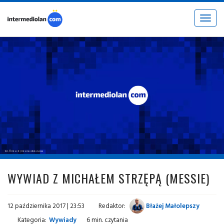
Toggle
navigat
fot. © inter.it / intermediolan.com
WYWIAD Z MICHAŁEM STRZĘPĄ (MESSIE)
12 października 2017 | 23:53
Redaktor:
Błażej Małolepszy
Kategoria:
Wywiady
6 min. czytania