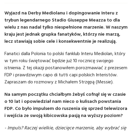
Wyjazd na Derby Mediolanu i dopingowanie Interu z
trybun legendarnego Stadio Giuseppe Meazza to dla
wielu z nas nadal tylko niespełnione marzenie. W naszym
kraju jest jednak grupka fanatyków, którzy nie marzą,
lecz stawiają sobie cele i konsekwentnie je realizują.
Fanatici dalla Polonia to polski fanklub Interu Mediolan, który
w tym roku świętować będzie już 10 rocznicę swojego
istnienia. Z tej okazji postanowiłem porozmawiać z prezesem
FDP i prawdziwym capo di tutti capi polskich Interistów.
Zapraszam do rozmowy z Michałem Strzępą (Messie).
Na samym początku chciałbym żebyś cofnął się w czasie
o 10 lat i opowiedział nam nieco o kulisach powstania
FDP. Co było impulsem do ruszenia się sprzed telewizora
i wejścia ze swoją kibicowska pasją na wyższy poziom?
- Impuls? Raczej wielkie, dziecięce marzenie, aby wybrać się