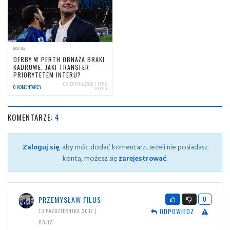
OGÓLNA
DERBY W PERTH OBNAŻA BRAKI
KADROWE. JAKI TRANSFER
PRIORYTETEM INTERU?
6 SIERPNIA 2026 | 11:02
0 KOMENTARZY
KEJMO
KOMENTARZE:
4
Zaloguj się
, aby móc dodać komentarz. Jeżeli nie posiadasz
konta, możesz się
zarejestrować
.
PRZEMYSŁAW FILUS
0
ODPOWIEDZ
13 PAŹDZIERNIKA 2017 |
00:13