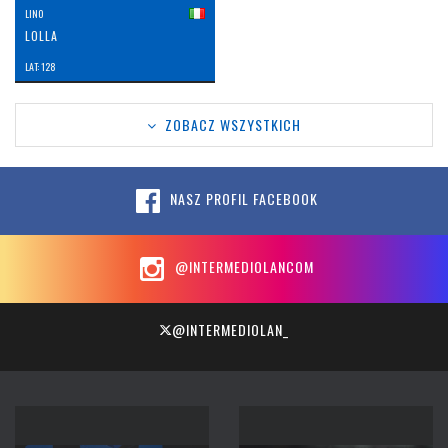
LINO
LOLLA
LAT: 128
ZOBACZ WSZYSTKICH
NASZ PROFIL FACEBOOK
@INTERMEDIOLANCOM
@INTERMEDIOLAN_