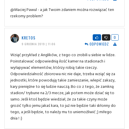
@Maciej Pawul - a jak Twoim zdaniem można rozwiązać ten
rzekomy problem?
KRETOS
0
ODPOWIEDZ
9 GRUDNIA 2019 | 11:06
Wziąć przykład z Anglików, z tego co zrobili u siebie w lidze.
Poinstalować odpowiednią ilość kamer na stadionach i
wyłapywać elementów, którzy robią takie rzeczy.
Odpowiedzialność zbiorowa nic nie daje, trzeba wziąć się za
jednostki, które powodują takie zamieszanie, wlepić zakazy,
kary pieniężne to się ludzie nauczą. Bo co z tego, że zamkną
stadion/ trybune na 2/3 mecze, jak potem może dziać się to
samo. Jeśli ktoś będzie wiedział, że za takie czyny może
grozić tylko jemu jakaś kara, to już nie będzie taki skłonny do
tego, a jeśli będzie, to należy mu to uniemożliwić ;) miłego
dnia ! :)