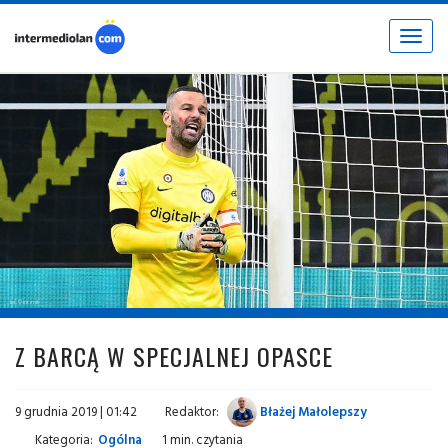
Toggle
navigat
fot. © inter.it
Z BARCĄ W SPECJALNEJ OPASCE
9 grudnia 2019 | 01:42
Redaktor:
Błażej Małolepszy
Kategoria:
Ogólna
1 min. czytania