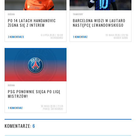
OGÓLNA
TRANSFERY
PO 14 LATACH HANDANOVIC
BARCELONA WIDZI W LAUTARO
ŻEGNA SIĘ Z INTEREM
NASTĘPCĘ LEWANDOWSKIEGO
6 LIPCA 2026 | 18:08
19 MAJA 2026 | 09:56
3 KOMENTARZE
1 KOMENTARZ
NERIOCORSI
MAREK SUDOŁ
OGÓLNA
PSG PONOWNIE SIĘGA PO LIGĘ
MISTRZÓW!
30 MAJA 2026 | 21:04
1 KOMENTARZ
PAWEŁ ŚWINARSKI
KOMENTARZE:
6