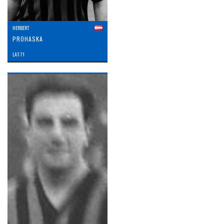
HERBERT
PROHASKA
LAT: 71