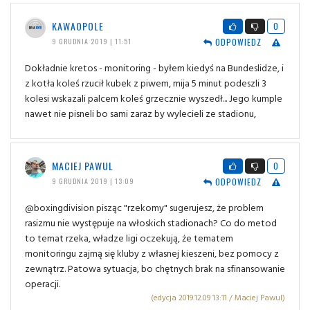
KAWAOPOLE
0
ODPOWIEDZ
9 GRUDNIA 2019 | 11:51
Dokładnie kretos - monitoring - byłem kiedyś na Bundeslidze, i
z kotła koleś rzucił kubek z piwem, mija 5 minut podeszli 3
kolesi wskazali palcem koleś grzecznie wyszedł... Jego kumple
nawet nie pisneli bo sami zaraz by wylecieli ze stadionu,
MACIEJ PAWUL
0
ODPOWIEDZ
9 GRUDNIA 2019 | 13:09
@boxingdivision pisząc "rzekomy" sugerujesz, że problem
rasizmu nie występuje na włoskich stadionach? Co do metod
to temat rzeka, władze ligi oczekują, że tematem
monitoringu zajmą się kluby z własnej kieszeni, bez pomocy z
zewnątrz. Patowa sytuacja, bo chętnych brak na sfinansowanie
operacji.
(edycja 2019.12.09 13:11 / Maciej Pawul)