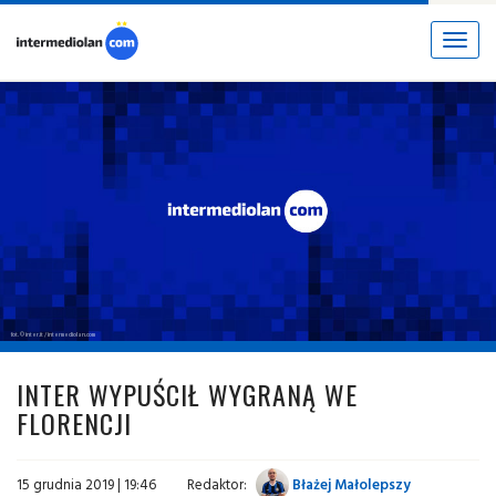
Toggle
navigat
fot. © inter.it / intermediolan.com
INTER WYPUŚCIŁ WYGRANĄ WE
FLORENCJI
15 grudnia 2019 | 19:46
Redaktor:
Błażej Małolepszy