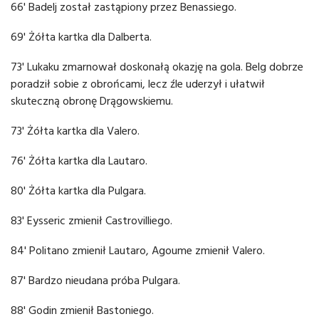
66' Badelj został zastąpiony przez Benassiego.
69' Żółta kartka dla Dalberta.
73' Lukaku zmarnował doskonałą okazję na gola. Belg dobrze
poradził sobie z obrońcami, lecz źle uderzył i ułatwił
skuteczną obronę Drągowskiemu.
73' Żółta kartka dla Valero.
76' Żółta kartka dla Lautaro.
80' Żółta kartka dla Pulgara.
83' Eysseric zmienił Castrovilliego.
84' Politano zmienił Lautaro, Agoume zmienił Valero.
87' Bardzo nieudana próba Pulgara.
88' Godin zmienił Bastoniego.