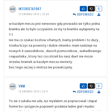
INTERISTA1987
0
ODPOWIEDZ
15 GRUDNIA 2019 | 23:06
w kazdym meczu jest nerwowo gdy prowadzi sie tylko jedna
bramka ale tu bylo oczywiste ze my ta bramke wylapiemy na
1-1.
nie ma co szukac kozlow ofiarnych, mamy problem i to duzy ,
trzeba liczyc na powroty i dobre okienko. mam nadzieje na
nowych 4 zawodnikow , dwoch pomocnikow , wahadlowego
i napastnika , ktory tez cos strzeli bo nasz duet nie moze
strzelac bramek w kazdym meczu niestety.
bez tego raczej o mistrza nie powalczymy.
VNM
0
ODPOWIEDZ
15 GRUDNIA 2019 | 23:11
To sie z Lukaku nie uda. Juz myslalem ze popracowal i zlapal
forme bo i przyjecie poprawil i podania ladne gral i myslec