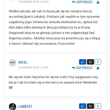
ODPOWIEDZ
15 GRUDNIA 2019 | 23:23
Wielka szkoda, ale tak to bywa jak się nie zamyka meczu
wcześniej (patrz Lukaku) . Politano jak zwykle w tym systemie
zagubiony jego zmiana nie wniosła dosłownie nic, sędzia też
dziś słabo kilka dziwnych decyzji zwłaszcza ta w ktorej
Dragowski skacze na głowę Lautaro a ten odgwizduje faul
Argentycznyka.... Musimy teraz jeszcze przemeczyc się z ekipą
z Genoi i zbierać siły na rewanze, Forza Inter!
RAFAL
0
ODPOWIEDZ
15 GRUDNIA 2019 | 23:24
Nic się nie stało Hej Inter nic się nie stało Trzy wygrywasz trzy
nie ja i tak kocham cię w nim sercu na zawsze Inter Mediolan
❗❗❗
LAMBERT
0