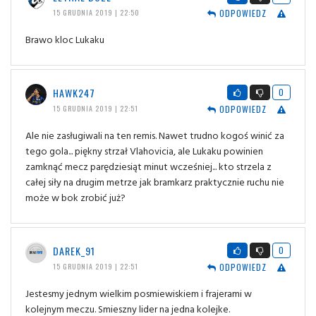
ODPOWIEDZ
15 GRUDNIA 2019 | 22:50
Brawo kloc Lukaku
HAWK247
0
ODPOWIEDZ
15 GRUDNIA 2019 | 22:51
Ale nie zasługiwali na ten remis. Nawet trudno kogoś winić za
tego gola... piękny strzał Vlahovicia, ale Lukaku powinien
zamknąć mecz parędziesiąt minut wcześniej... kto strzela z
całej siły na drugim metrze jak bramkarz praktycznie ruchu nie
może w bok zrobić już?
DAREK_91
0
ODPOWIEDZ
15 GRUDNIA 2019 | 22:51
Jestesmy jednym wielkim posmiewiskiem i frajerami w
kolejnym meczu. Smieszny lider na jedna kolejke.