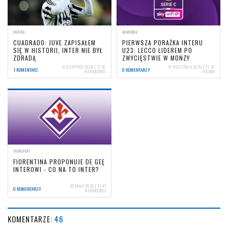
OGÓLNA
AKADEMIA
CUADRADO: JUVE ZAPISAŁEM
PIERWSZA PORAŻKA INTERU
SIĘ W HISTORII, INTER NIE BYŁ
U23: LECCO LIDEREM PO
ZDRADĄ
ZWYCIĘSTWIE W MONZY
8 SIERPNIA 2026 | 17:30
14 WRZEŚNIA 2025 | 21:10
1 KOMENTARZ
0 KOMENTARZY
NERIOCORSI
KEJMO
TRANSFERY
FIORENTINA PROPONUJE DE GEĘ
INTEROWI - CO NA TO INTER?
26 MAJA 2026 | 11:47
0 KOMENTARZY
NERIOCORSI
KOMENTARZE:
46