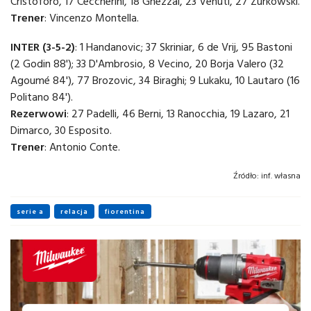
Cristoforo, 17 Ceccherini, 18 Ghezzal, 23 Venuti, 27 Zurkowski.
Trener
: Vincenzo Montella.
INTER (3-5-2)
: 1 Handanovic; 37 Skriniar, 6 de Vrij, 95 Bastoni
(2 Godin 88'); 33 D'Ambrosio, 8 Vecino, 20 Borja Valero (32
Agoumé 84'), 77 Brozovic, 34 Biraghi; 9 Lukaku, 10 Lautaro (16
Politano 84').
Rezerwowi
: 27 Padelli, 46 Berni, 13 Ranocchia, 19 Lazaro, 21
Dimarco, 30 Esposito.
Trener
: Antonio Conte.
Źródło:
inf. własna
serie a
relacja
fiorentina