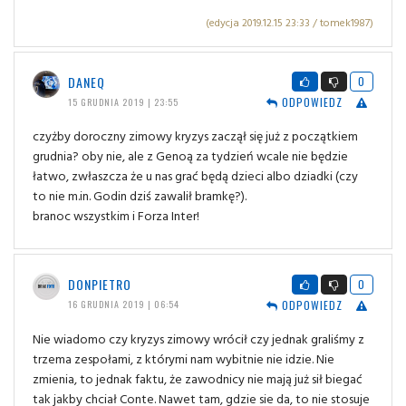
(edycja 2019.12.15 23:33 / tomek1987)
DANEQ
0
ODPOWIEDZ
15 GRUDNIA 2019 | 23:55
czyżby doroczny zimowy kryzys zaczął się już z początkiem
grudnia? oby nie, ale z Genoą za tydzień wcale nie będzie
łatwo, zwłaszcza że u nas grać będą dzieci albo dziadki (czy
to nie m.in. Godin dziś zawalił bramkę?).
branoc wszystkim i Forza Inter!
DONPIETRO
0
ODPOWIEDZ
16 GRUDNIA 2019 | 06:54
Nie wiadomo czy kryzys zimowy wrócił czy jednak graliśmy z
trzema zespołami, z którymi nam wybitnie nie idzie. Nie
zmienia, to jednak faktu, że zawodnicy nie mają już sił biegać
tak jakby chciał Conte. Nawet tam, gdzie sie da, to nie stosuje