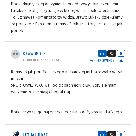
Podziekujmy calej druzynie ale przedewszystkim czernamu
Lukaku za kolejną sytuacje w ktorej wali na pale w bramkarza.
To juz nawet komentatorzy widza. Brawo Lukaku dziekujemy
za porazke z Barcelona i remis z Fiolkami ktory jest dla nas jak
porażka.
KAWAOPOLE
0
ODPOWIEDZ
15 GRUDNIA 2019 | 22:50
Remis to jak porażka a czego najbardziej mi brakowało w tym
meczu
SPORTOWEJ WKUR...!!!! po odpadnieciu z LM. Sory ale mam
wrażenie że nie mają chłopaki jaj.
Borka chyba jego najlepszy mecz u nas duży szacun dla Niego
LETHAL DOZE
0