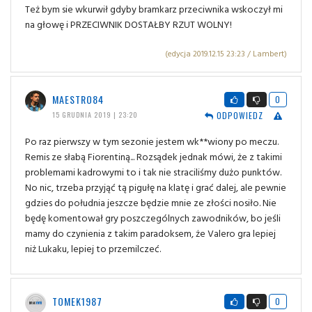
Też bym sie wkurwił gdyby bramkarz przeciwnika wskoczył mi
na głowę i PRZECIWNIK DOSTAŁBY RZUT WOLNY!
(edycja 2019.12.15 23:23 / Lambert)
MAESTRO84
0
ODPOWIEDZ
15 GRUDNIA 2019 | 23:20
Po raz pierwszy w tym sezonie jestem wk**wiony po meczu.
Remis ze słabą Fiorentiną... Rozsądek jednak mówi, że z takimi
problemami kadrowymi to i tak nie straciliśmy dużo punktów.
No nic, trzeba przyjąć tą pigułę na klatę i grać dalej, ale pewnie
gdzies do południa jeszcze będzie mnie ze złości nosiło. Nie
będę komentował gry poszczególnych zawodników, bo jeśli
mamy do czynienia z takim paradoksem, że Valero gra lepiej
niż Lukaku, lepiej to przemilczeć.
TOMEK1987
0