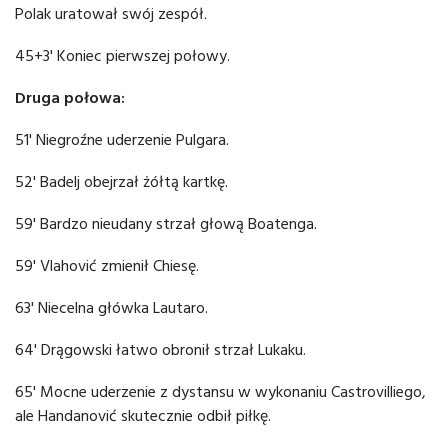
Polak uratował swój zespół.
45+3' Koniec pierwszej połowy.
Druga połowa:
51' Niegroźne uderzenie Pulgara.
52' Badelj obejrzał żółtą kartkę.
59' Bardzo nieudany strzał głową Boatenga.
59' Vlahović zmienił Chiesę.
63' Niecelna główka Lautaro.
64' Drągowski łatwo obronił strzał Lukaku.
65' Mocne uderzenie z dystansu w wykonaniu Castrovilliego,
ale Handanović skutecznie odbił piłkę.