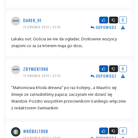
DAREK_91
0
ODPOWIEDZ
15 GRUDNIA 2019 | 22:53
Lukaku out. Gościa sie nie da ogladac. Doslownie wszyscy
znajomi co sa za Interem maja go dosc.
ZBYNIEK1986
0
ODPOWIEDZ
15 GRUDNIA 2019 | 22:53
“Mahoniowa Kłoda drewna” po raz kolejny... a Maurito się
śmieje ze zatrudniliśmy pajaca; zaczynam nie dziwić się
Wandzie. Pozdro wszystkim przeciwnikom Icardiego włącznie
z redaktorem Swiniarskim
WRÓBEL1908
0
15 GRUDNIA 2019 | 22:54