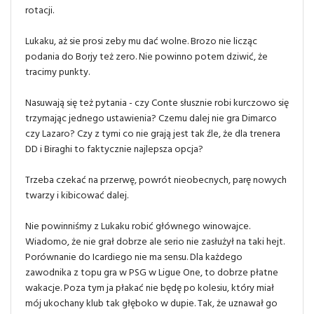
rotacji.
Lukaku, aż sie prosi zeby mu dać wolne. Brozo nie licząc
podania do Borjy też zero. Nie powinno potem dziwić, że
tracimy punkty.
Nasuwają się też pytania - czy Conte słusznie robi kurczowo się
trzymając jednego ustawienia? Czemu dalej nie gra Dimarco
czy Lazaro? Czy z tymi co nie grają jest tak źle, że dla trenera
DD i Biraghi to faktycznie najlepsza opcja?
Trzeba czekać na przerwę, powrót nieobecnych, parę nowych
twarzy i kibicować dalej.
Nie powinniśmy z Lukaku robić głównego winowajce.
Wiadomo, że nie grał dobrze ale serio nie zasłużył na taki hejt.
Porównanie do Icardiego nie ma sensu. Dla każdego
zawodnika z topu gra w PSG w Ligue One, to dobrze płatne
wakacje. Poza tym ja płakać nie będę po kolesiu, który miał
mój ukochany klub tak głęboko w dupie. Tak, że uznawał go