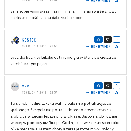
ODPOWIEDZ
Sami sobie winni skazani za minimalizm inna sprawa że znowu
nieskuteczność Lukaku dała znać o sobie
SOSTEK
0
ODPOWIEDZ
15 GRUDNIA 2019 | 22:56
Ludziska bez kitu Lukaku out nic nie gra w Manu sie ciesza ze
zarobili na tym pajacu...
VNM
0
ODPOWIEDZ
15 GRUDNIA 2019 | 22:57
To sie robi nudne. Lukaku wali na pale i nie potrafi zejsc ze
spalonego. Skrzydla nie potrafia dobrego dosrodkowania
zrobic. Ja wrzucam lepsze pily w c klasie. Bastoni zrobil dzisiaj
wiecej w pomocy niz Biraghi. Godin jak zawsze musi spierdolic
pilke meczowa. Jestem chory a teraz jeszcze miwkurwiony..