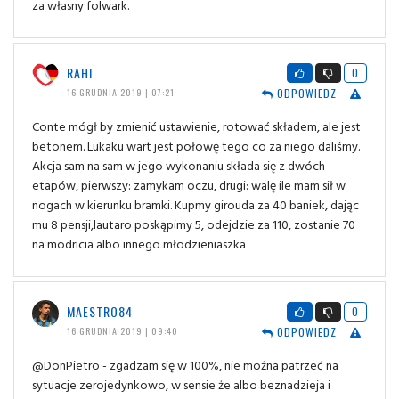
za własny folwark.
RAHI
0
ODPOWIEDZ
16 GRUDNIA 2019 | 07:21
Conte mógł by zmienić ustawienie, rotować składem, ale jest
betonem. Lukaku wart jest połowę tego co za niego daliśmy.
Akcja sam na sam w jego wykonaniu składa się z dwóch
etapów, pierwszy: zamykam oczu, drugi: walę ile mam sił w
nogach w kierunku bramki. Kupmy girouda za 40 baniek, dając
mu 8 pensji,lautaro poskąpimy 5, odejdzie za 110, zostanie 70
na modricia albo innego młodzieniaszka
MAESTRO84
0
ODPOWIEDZ
16 GRUDNIA 2019 | 09:40
@DonPietro - zgadzam się w 100%, nie można patrzeć na
sytuacje zerojedynkowo, w sensie że albo beznadzieja i