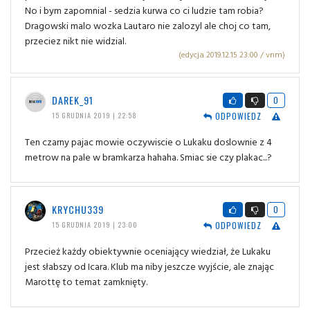
No i bym zapomnial - sedzia kurwa co ci ludzie tam robia?
Dragowski malo wozka Lautaro nie zalozyl ale choj co tam,
przeciez nikt nie widzial.
(edycja 2019.12.15 23:00 / vnm)
DAREK_91
0
ODPOWIEDZ
15 GRUDNIA 2019 | 22:58
Ten czarny pajac mowie oczywiscie o Lukaku doslownie z 4
metrow na pale w bramkarza hahaha. Smiac sie czy plakac...?
KRYCHU339
0
ODPOWIEDZ
15 GRUDNIA 2019 | 23:00
Przecież każdy obiektywnie oceniający wiedział, że Lukaku
jest słabszy od Icara. Klub ma niby jeszcze wyjście, ale znając
Marottę to temat zamknięty.