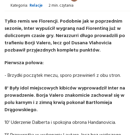
Kategoria:
Relacje
2 min. czytania
Tylko remis we Florencji. Podobnie jak w poprzednim
sezonie, Inter wypuścił wygraną nad Fiorentiną już w
doliczonym czasie gry. Nerazzurri długo prowadzili po
trafieniu Borji Valero, lecz gol Dusana Vlahovicia
pozbawił przyjezdnych kompletu punktów.
Pierwsza połowa:
- Brzydki początek meczu, sporo przewinień z obu stron.
8' Były idol miejscowych kibiców wyprowadził Inter na
prowadzenie. Borja Valero znakomicie zachował się w
polu karnym i z zimną krwią pokonał Bartłomieja
Drągowskiego.
10' Uderzenie Dalberta i spokojna obrona Handanovicia.
13' Przewrotka w wykonaniu Lautaro, lecz bez większego