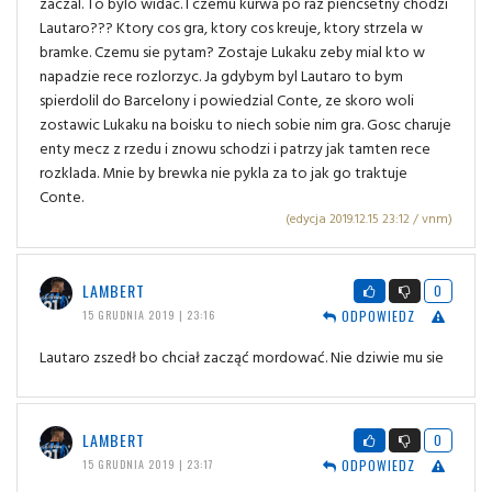
zaczal. To bylo widac. I czemu kurwa po raz piencsetny chodzi
Lautaro??? Ktory cos gra, ktory cos kreuje, ktory strzela w
bramke. Czemu sie pytam? Zostaje Lukaku zeby mial kto w
napadzie rece rozlorzyc. Ja gdybym byl Lautaro to bym
spierdolil do Barcelony i powiedzial Conte, ze skoro woli
zostawic Lukaku na boisku to niech sobie nim gra. Gosc charuje
enty mecz z rzedu i znowu schodzi i patrzy jak tamten rece
rozklada. Mnie by brewka nie pykla za to jak go traktuje
Conte.
(edycja 2019.12.15 23:12 / vnm)
LAMBERT
0
ODPOWIEDZ
15 GRUDNIA 2019 | 23:16
Lautaro zszedł bo chciał zacząć mordować. Nie dziwie mu sie
LAMBERT
0
ODPOWIEDZ
15 GRUDNIA 2019 | 23:17