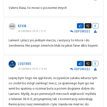
Valero klasa, to mowi o poziomie innych
KEVIN
0
ODPOWIEDZ
16 GRUDNIA 2019 | 11:11
Lament i płacz po jednym meczu, i wszyscy to kloce i do
zwolnienia. Nie pasuje zmieńcie klub na jakaś farse albo bayern.
LUQ1989
0
ODPOWIEDZ
16 GRUDNIA 2019 | 12:42
Lepiej bym tego nie ujął Kevin, oczywiście Lukaku wkurza tym
co zrobił bo mógł zamknąć mecz, za spalonego bym go nie
winił bo spalony o rozmiar buta a potem dogranie dobre do
Lautaro. Myślę, że po pierwszych meczach większość myślała
o bilansie 36-0-0, przynajmniej tak z komentarzy wnioskuję.
Remis przez nasz minimalizm i tyle, Handa nie miał nic do