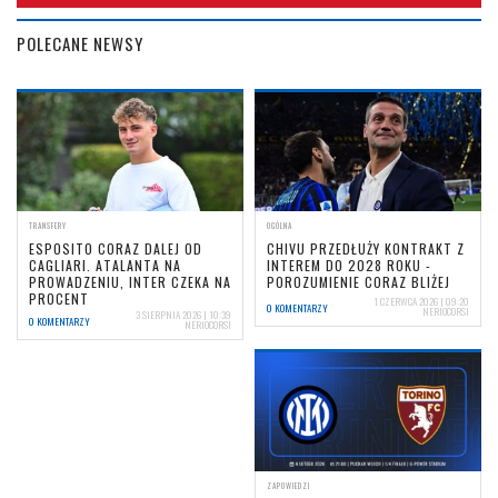
POLECANE NEWSY
TRANSFERY
OGÓLNA
ESPOSITO CORAZ DALEJ OD
CHIVU PRZEDŁUŻY KONTRAKT Z
CAGLIARI. ATALANTA NA
INTEREM DO 2028 ROKU -
PROWADZENIU, INTER CZEKA NA
POROZUMIENIE CORAZ BLIŻEJ
PROCENT
1 CZERWCA 2026 | 09:20
0 KOMENTARZY
NERIOCORSI
3 SIERPNIA 2026 | 10:39
0 KOMENTARZY
NERIOCORSI
ZAPOWIEDZI