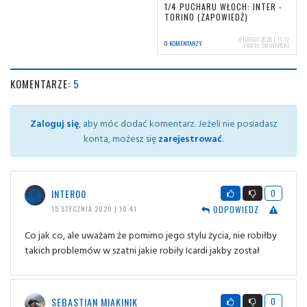
1/4 PUCHARU WŁOCH: INTER -
TORINO (ZAPOWIEDŹ)
4 LUTEGO 2026 | 11:12
0 KOMENTARZY
PAWEŁ ŚWINARSKI
KOMENTARZE:
5
Zaloguj się
, aby móc dodać komentarz. Jeżeli nie posiadasz
konta, możesz się
zarejestrować
.
INTER00
0
ODPOWIEDZ
15 STYCZNIA 2020 | 10:41
Co jak co, ale uważam że pomimo jego stylu życia, nie robiłby
takich problemów w szatni jakie robiły Icardi jakby został
SEBASTIAN MIAKINIK
0