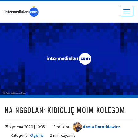
Toggle
navigat
fot. © inter.it / intermediolan.com
NAINGGOLAN: KIBICUJĘ MOIM KOLEGOM
15 stycznia 2020 | 10:35
Redaktor:
Aneta Dorotkiewicz
Kategoria:
Ogólna
2 min. czytania