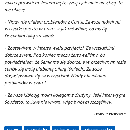
zaakceptowałem. Jestem mężczyzną i jak mnie nie chcą, to
nie płaczę.
- Nigdy nie miałem problemów z Conte. Zawsze mówił mi
wszystko prosto w twarz, a jak mówiłem, co myślę.
Doceniam taką szczerość.
- Zostawiłem w Interze wielu przyjaciół. Ze wszystkimi
dobrze żyłem. Pod koniec meczu żartowaliśmy, bo
powiedziałem, że Samir ma się dobrze, a w przeciwnym razie
stałby się moją ulubioną ofiarą (śmiech). Zawsze
dogadywałem się ze wszystkimi. Nigdy nie miałem
problemów w szatni.
- Zawsze kibicuję moim kolegom z drużyny. Jeśli Inter wygra
Scudetto, to Juve nie wygra, więc byłbym szczęśliwy.
Źródło:
fcinternews.it
cagliari
coppa italia
puchar włoch
radja nainggolan