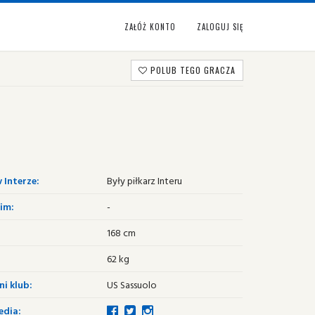
ZAŁÓŻ KONTO
ZALOGUJ SIĘ
POLUB TEGO GRACZA
 Interze:
Były piłkarz Interu
im:
-
168 cm
62 kg
i klub:
US Sassuolo
edia: