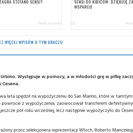
 ZAGRA STEFANO SENSI?
SENSI DO KIBICÓW: DZIĘKUJĘ Z
WSPARCIE
Paweł Świnarski
[5]
Paweł
Z WIĘCEJ WPISÓW O TYM GRACZU
 w Urbino. Występuje w pomocy, a w młodości grę w piłkę zacz
zy Cesena.
wa lata spędził na wypożyczeniu do San Marino, które w tamtym
po powrocie z wypożyczenia, zaowocował transferem definitywn
 jeszcze pół roku wcześniej, lecz następnie wypożyczyło do Cese
żony przez selekcjonera reprezentacji Włoch, Roberto Mancinieg