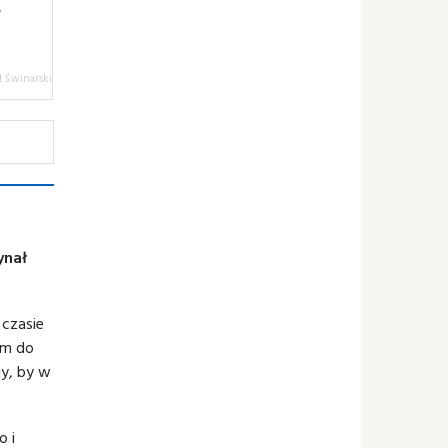
A
 Świnarski
ynał
 czasie
ym do
ny, by w
o i