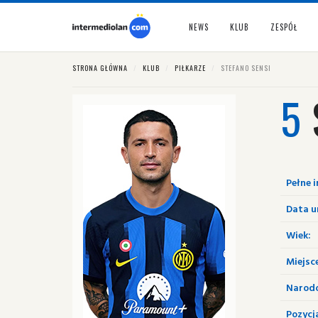
NEWS
KLUB
ZESPÓŁ
STRONA GŁÓWNA
KLUB
PIŁKARZE
STEFANO SENSI
5
Pełne i
Data u
Wiek:
Miejsc
Narod
Pozycj