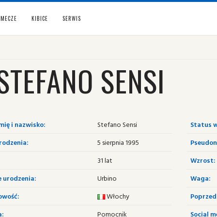
MECZE
KIBICE
SERWIS
STEFANO SENSI
mię i nazwisko:
Stefano Sensi
Status w
rodzenia:
5 sierpnia 1995
Pseudon
31 lat
Wzrost:
e urodzenia:
Urbino
Waga:
owość:
Włochy
Poprzedn
a:
Pomocnik
Social m