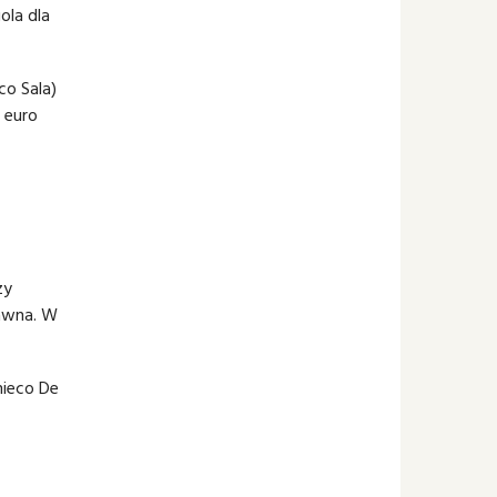
ola dla
co Sala)
 euro
zy
dawna. W
nieco De