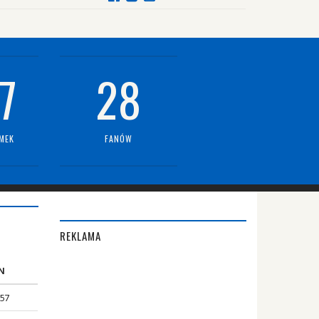
7
28
MEK
FANÓW
REKLAMA
N
.57