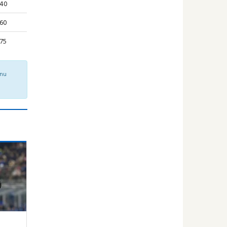
.40
.60
.75
onu