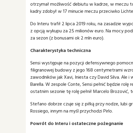
otrzymał możliwość debiutu w kadrze, w meczu t
kadry zdobył w 17 minucie meczu przeciwko Lichte
Do Interu trafił 2 lipca 2019 roku, na zasadzie w
z opcją wykupu za 25 milionów euro. Na mocy podp
za sezon (z bonusami ok 2 mln euro).
Charakterystyka techniczna
Sensi występuje na pozycji defensywnego pomocnik
filigranowej budowy z jego 168 centymetrami wzr
zawodników jak Xavi, Iniesta czy David Silva. Ale i
Barella. W zespole Conte, Sensi pełnić będzie rol
ostatnim sezonie tę rolę pełnił Marcelo Brozović
Stefano dobrze czuje się z piłką przy nodze, lubi 
Rossiego, innym na myśl przychodzi Pirlo.
Powrót do Interu i ostateczne pożegnanie