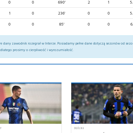
0
0
690'
2
1
5
1
0
236'
0
0
5
0
0
85'
0
0
6
re dany zawodnik rozegrał w Interze. Posiadamy pełne dane dotyczą sezonów od sez
dlatego prosimy o cierpliwość i wyrozumiałość.
RY
OGÓLNA