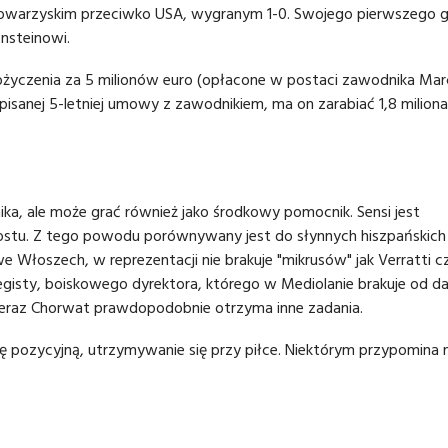
owarzyskim przeciwko USA, wygranym 1-0. Swojego pierwszego g
nsteinowi.
ypożyczenia za 5 milionów euro (opłacone w postaci zawodnika Mar
isanej 5-letniej umowy z zawodnikiem, ma on zarabiać 1,8 miliona
a, ale może grać również jako środkowy pomocnik. Sensi jest
ostu. Z tego powodu porównywany jest do słynnych hiszpańskich
 we Włoszech, w reprezentacji nie brakuje "mikrusów" jak Verratti c
ę registy, boiskowego dyrektora, którego w Mediolanie brakuje od 
, teraz Chorwat prawdopodobnie otrzyma inne zadania.
grę pozycyjną, utrzymywanie się przy piłce. Niektórym przypomina 