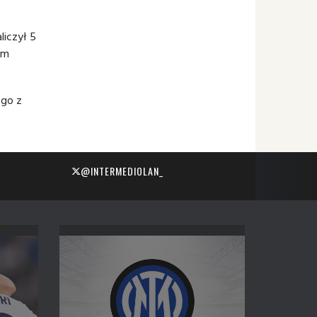
liczył 5
ym
 go z
@INTERMEDIOLAN_