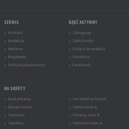
SERWIS
BĄDŹ AKTYWNY
» Kontakt
» Zaloguj się
» Redakcja
» Załóż konto
» Reklama
» Dołącz do redakcji
» Regulamin
» Shoutbox
» Polityka prywatności
» Facebook
NA SKRÓTY
» Baza piłkarzy
» Ten dzień w historii
» Rywale Interu
» Tabela Serie A
» Terminarz
» Strzelcy Serie A
» Transfery
» Terminarz Serie A