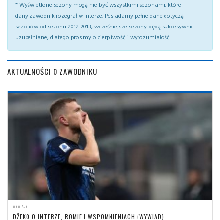
* Wyświetlone sezony mogą nie być wszystkimi sezonami, które
dany zawodnik rozegrał w Interze. Posiadamy pełne dane dotyczą
sezonów od sezonu 2012-2013, wcześniejsze sezony będą sukcesywnie
uzupełniane, dlatego prosimy o cierpliwość i wyrozumiałość.
AKTUALNOŚCI O ZAWODNIKU
WYWIADY
DŽEKO O INTERZE, ROMIE I WSPOMNIENIACH (WYWIAD)