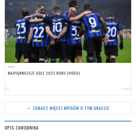
OGÓLNA
NAJPIĘKNIEJSZE GOLE 2023 ROKU (VIDEO)
[0]
inter00
ZOBACZ WIĘCEJ WPISÓW O TYM GRACZU
OPIS ZAWODNIKA