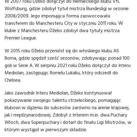
W 2007 roku Džeko dołączył do niemieckiego klubu VfL
Wolfsburg, gdzie zdobył tytuł mistrza Bundesligi w sezonie
2008/2009. Jego imponująca forma zaowocowała
transferem do Manchesteru City w styczniu 2011 roku. W
klubie z Manchesteru Džeko zdobył dwa tytuły mistrza
Premier League.
W 2015 roku Džeko przeniósł się do włoskiego klubu AS
Roma, gdzie spędził sześć sezonów, zdobywając ponad 100
goli w Serie A. W sierpniu 2021 roku Džeko dołączył do Interu
Mediolan, zastępując Romelu Lukaku, który odszedł do
Chelsea.
Jako zawodnik Interu Mediolan, Džeko kontynuował
pokazywanie swojego talentu strzeleckiego, pomagając
klubowi w dążeniu do sukcesów zarówno na arenie krajowej,
jak i międzynarodowej. Zdobył z Interem m.in. dwa Puchary
Włoch, dwa Superpuchary i dotarł do finału Ligi Mistrzów, w
którym wystąpił w pierwszym składzie.