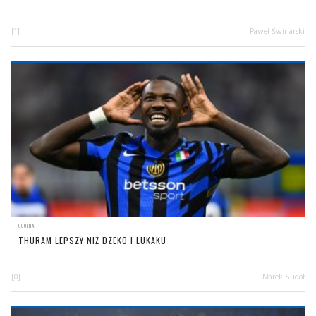
[1]
Paweł Świnarski
OGÓLNA
THURAM LEPSZY NIŻ DZEKO I LUKAKU
[0]
Marek Sudoł