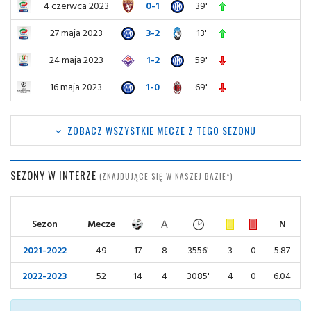
4 czerwca 2023
0-1
39'
27 maja 2023
3-2
13'
24 maja 2023
1-2
59'
16 maja 2023
1-0
69'
ZOBACZ WSZYSTKIE MECZE Z TEGO SEZONU
SEZONY W INTERZE
(ZNAJDUJĄCE SIĘ W NASZEJ BAZIE*)
Sezon
Mecze
N
2021-2022
49
17
8
3556'
3
0
5.87
2022-2023
52
14
4
3085'
4
0
6.04