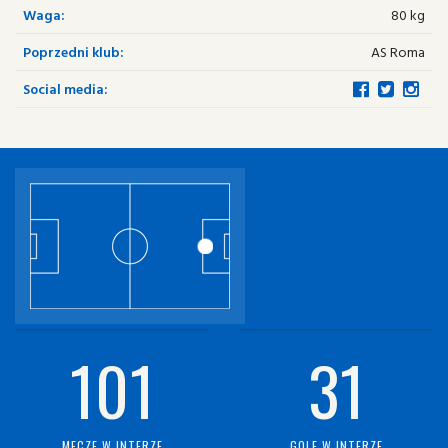
Waga:
80 kg
Poprzedni klub:
AS Roma
Social media:
101
31
MECZE W INTERZE
GOLE W INTERZE