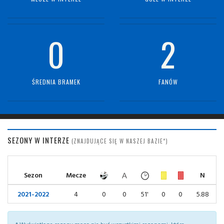
0
2
ŚREDNIA BRAMEK
FANÓW
SEZONY W INTERZE
(ZNAJDUJĄCE SIĘ W NASZEJ BAZIE*)
Sezon
Mecze
N
2021-2022
4
0
0
51'
0
0
5.88