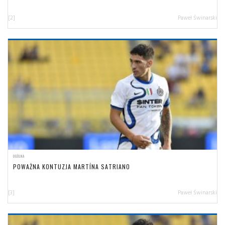
[2]
Paweł Świnarski
OGÓLNA
POWAŻNA KONTUZJA MARTÍNA SATRIANO
[3]
Paweł Świnarski