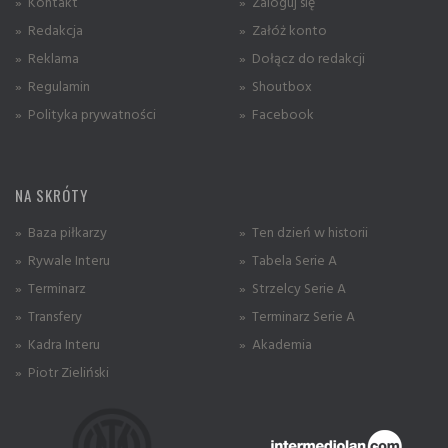
» Kontakt
» Zaloguj się
» Redakcja
» Załóż konto
» Reklama
» Dołącz do redakcji
» Regulamin
» Shoutbox
» Polityka prywatności
» Facebook
NA SKRÓTY
» Baza piłkarzy
» Ten dzień w historii
» Rywale Interu
» Tabela Serie A
» Terminarz
» Strzelcy Serie A
» Transfery
» Terminarz Serie A
» Kadra Interu
» Akademia
» Piotr Zieliński