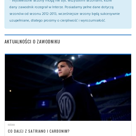
* Wyświetlone sezony mogą nie być wszystkimi sezonami, które
dany zawodnik rozegrał w Interze. Posiadamy pełne dane dotyczą
sezonów od sezonu 2012-2013, wcześniejsze sezony będą sukcesywnie
uzupełniane, dlatego prosimy o cierpliwość i wyrozumiałość.
AKTUALNOŚCI O ZAWODNIKU
OGÓLNA
CO DALEJ Z SATRIANO I CARBONIM?