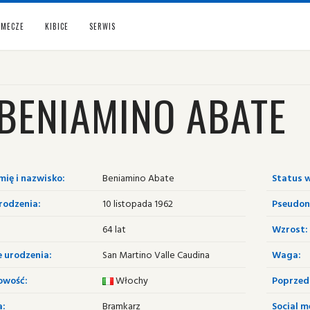
MECZE
KIBICE
SERWIS
BENIAMINO ABATE
mię i nazwisko:
Beniamino Abate
Status w
rodzenia:
10 listopada 1962
Pseudon
64 lat
Wzrost:
e urodzenia:
San Martino Valle Caudina
Waga:
owość:
Włochy
Poprzedn
a:
Bramkarz
Social m