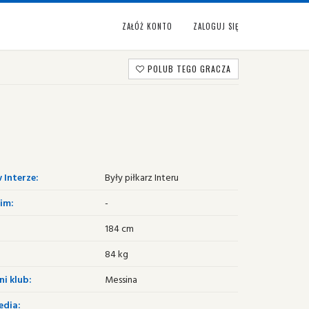
ZAŁÓŻ KONTO
ZALOGUJ SIĘ
POLUB TEGO GRACZA
 Interze:
Były piłkarz Interu
im:
-
184 cm
84 kg
i klub:
Messina
edia: