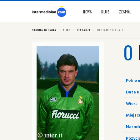
NEWS
KLUB
ZESPÓŁ
STRONA GŁÓWNA
KLUB
PIŁKARZE
BENIAMINO ABATE
0
Pełne i
Data u
Wiek:
Miejsc
Narod
Pozycj