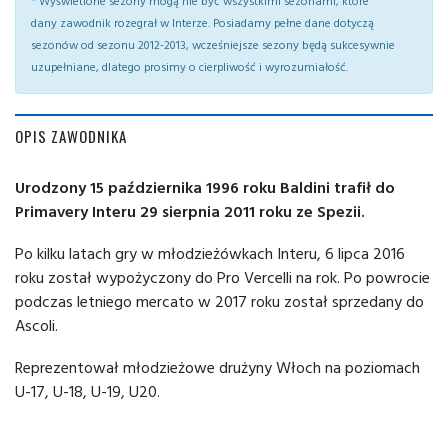
* Wyświetlone sezony mogą nie być wszystkimi sezonami, które
dany zawodnik rozegrał w Interze. Posiadamy pełne dane dotyczą
sezonów od sezonu 2012-2013, wcześniejsze sezony będą sukcesywnie
uzupełniane, dlatego prosimy o cierpliwość i wyrozumiałość.
OPIS ZAWODNIKA
Urodzony 15 października 1996 roku Baldini trafił do
Primavery Interu 29 sierpnia 2011 roku ze Spezii.
Po kilku latach gry w młodzieżówkach Interu, 6 lipca 2016
roku został wypożyczony do Pro Vercelli na rok. Po powrocie
podczas letniego mercato w 2017 roku został sprzedany do
Ascoli.
Reprezentował młodzieżowe drużyny Włoch na poziomach
U-17, U-18, U-19, U20.