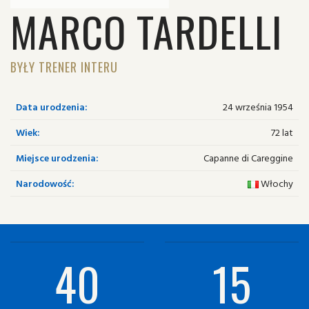
MARCO TARDELLI
BYŁY TRENER INTERU
Data urodzenia:
24 września 1954
Wiek:
72 lat
Miejsce urodzenia:
Capanne di Careggine
Narodowość:
Włochy
40
15