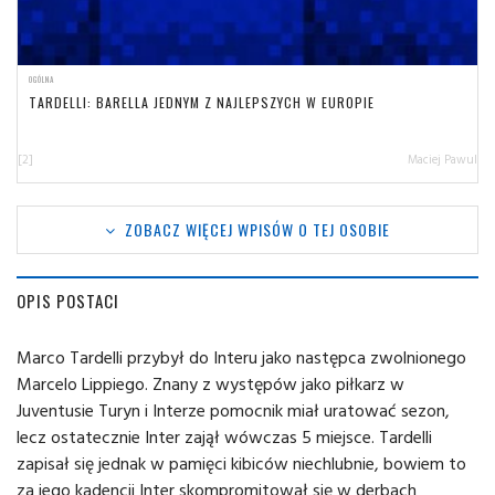
OGÓLNA
TARDELLI: BARELLA JEDNYM Z NAJLEPSZYCH W EUROPIE
[2]
Maciej Pawul
ZOBACZ WIĘCEJ WPISÓW O TEJ OSOBIE
OPIS POSTACI
Marco Tardelli przybył do Interu jako następca zwolnionego
Marcelo Lippiego. Znany z występów jako piłkarz w
Juventusie Turyn i Interze pomocnik miał uratować sezon,
lecz ostatecznie Inter zajął wówczas 5 miejsce. Tardelli
zapisał się jednak w pamięci kibiców niechlubnie, bowiem to
za jego kadencji Inter skompromitował się w derbach