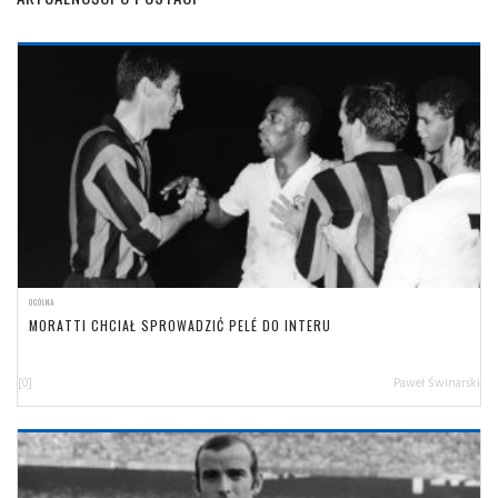
OGÓLNA
MORATTI CHCIAŁ SPROWADZIĆ PELÉ DO INTERU
[0]
Paweł Świnarski