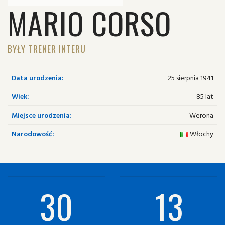
MARIO CORSO
BYŁY TRENER INTERU
Data urodzenia:
25 sierpnia 1941
Wiek:
85 lat
Miejsce urodzenia:
Werona
Narodowość:
Włochy
30
13