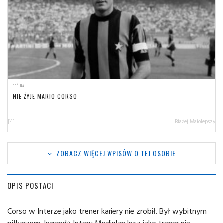
OGÓLNA
NIE ŻYJE MARIO CORSO
[4]
Błażej Małolepszy
ZOBACZ WIĘCEJ WPISÓW O TEJ OSOBIE
OPIS POSTACI
Corso w Interze jako trener kariery nie zrobił. Był wybitnym
piłkarzem, legendą Interu Mediolan lecz jako trener nie