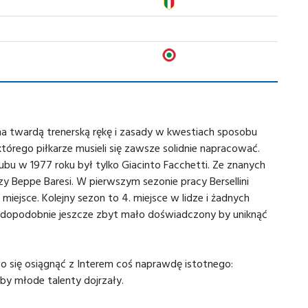
a twardą trenerską rękę i zasady w kwestiach sposobu
órego piłkarze musieli się zawsze solidnie napracować.
ubu w 1977 roku był tylko Giacinto Facchetti. Ze znanych
y Beppe Baresi. W pierwszym sezonie pracy Bersellini
. miejsce. Kolejny sezon to 4. miejsce w lidze i żadnych
wdopodobnie jeszcze zbyt mało doświadczony by uniknąć
ło się osiągnąć z Interem coś naprawdę istotnego:
by młode talenty dojrzały.