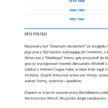
1979-1980
1980-1981
1981-1982
OPIS POSTACI
Nazywany był "Żelaznym sierżantem" ze względu n
jego pracy. Był bardzo wymagającym trenerem, u kt
Wówczas z "Wielkiego" Interu, gdy przyszedł do kl
graczy występował również Alessandro Altobelli cz
zdobył z Interem Coppa Italia, w lidze Inter zajął 5
trofeów. Zespół Interu był wówczas młody i pra
wahań formy, wzlotów i upadków.
Dopiero w trzecim sezonie pracy Berselliniemu uda
Mistrzostwo Włoch. Wszystko dzięki cierpliwości, 