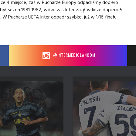
ławce 4 miejsce, zaś w Pucharze Europy odpadliśmy dopiero
 był sezon 1981-1982, wówczas Inter zajął w lidze dopiero 5
 W Pucharze UEFA Inter odpadł szybko, już w 1/16 finału.
@INTERMEDIOLANCOM