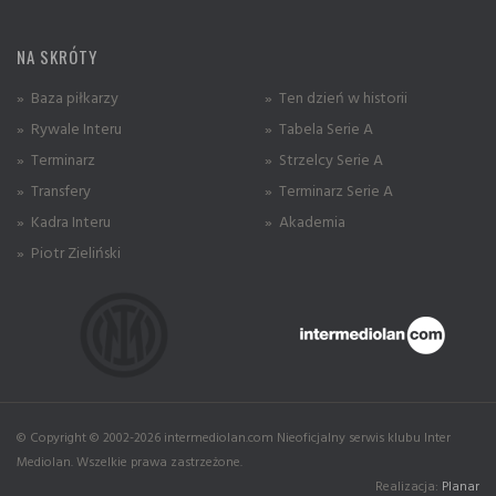
NA SKRÓTY
» Baza piłkarzy
» Ten dzień w historii
» Rywale Interu
» Tabela Serie A
» Terminarz
» Strzelcy Serie A
» Transfery
» Terminarz Serie A
» Kadra Interu
» Akademia
» Piotr Zieliński
© Copyright © 2002-2026 intermediolan.com Nieoficjalny serwis klubu Inter
Mediolan. Wszelkie prawa zastrzeżone.
Realizacja:
Planar