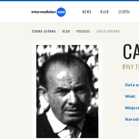
NEWS
KLUB
ZESPÓŁ
STRONA GŁÓWNA
KLUB
POSTACIE
CARLO CARCANO
C
BYŁY T
Data u
Wiek:
Miejsc
Narod