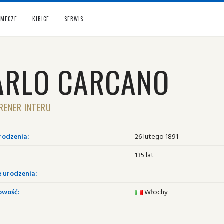
MECZE
KIBICE
SERWIS
ARLO CARCANO
RENER INTERU
rodzenia:
26 lutego 1891
135 lat
e urodzenia:
owość:
Włochy