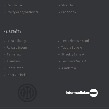
» Regulamin
» Shoutbox
» Polityka prywatności
» Facebook
NA SKRÓTY
» Baza piłkarzy
» Ten dzień w historii
» Rywale Interu
» Tabela Serie A
» Terminarz
» Strzelcy Serie A
» Transfery
» Terminarz Serie A
» Kadra Interu
» Akademia
» Piotr Zieliński