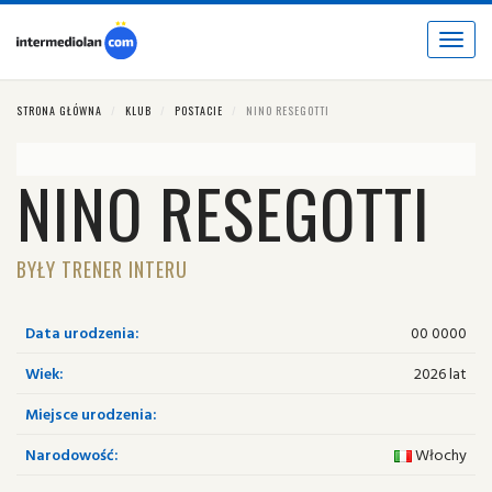
Toggle
navigat
STRONA GŁÓWNA
KLUB
POSTACIE
NINO RESEGOTTI
NINO RESEGOTTI
BYŁY TRENER INTERU
Data urodzenia:
00 0000
Wiek:
2026 lat
Miejsce urodzenia:
Narodowość:
Włochy