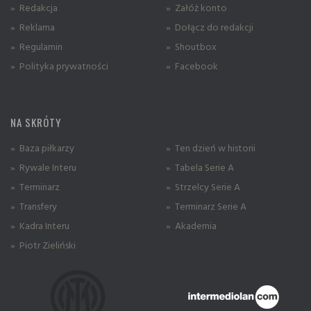
» Redakcja
» Załóż konto
» Reklama
» Dołącz do redakcji
» Regulamin
» Shoutbox
» Polityka prywatności
» Facebook
NA SKRÓTY
» Baza piłkarzy
» Ten dzień w historii
» Rywale Interu
» Tabela Serie A
» Terminarz
» Strzelcy Serie A
» Transfery
» Terminarz Serie A
» Kadra Interu
» Akademia
» Piotr Zieliński