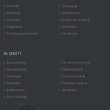
» Kontakt
» Zaloguj się
» Redakcja
» Załóż konto
» Reklama
» Dołącz do redakcji
» Regulamin
» Shoutbox
» Polityka prywatności
» Facebook
NA SKRÓTY
» Baza piłkarzy
» Ten dzień w historii
» Rywale Interu
» Tabela Serie A
» Terminarz
» Strzelcy Serie A
» Transfery
» Terminarz Serie A
» Kadra Interu
» Akademia
» Piotr Zieliński