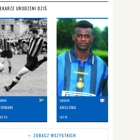
IŁKARZE URODZENI DZIŚ
EDWIN
JOCELYN
FIRMANI
ANGLOMA
AT: 93
LAT: 61
ZOBACZ WSZYSTKICH