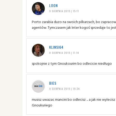
LOON
9 SIERPNIA 2015 | 15:11
Porto zarabia duzo na swoich pilkarzach, bo zapracow
agentów. Tymczasem jak Inter kogoś sprzedaje to jest 
KLINSI64
9 SIERPNIA 2015 | 17:14
spokojnie z tym Gnoukourim bo odlecicie niedługo
BIES
9 SIERPNIA 2015 | 19:24
musisz uwazac mancini bo odlecisz ... a jak nie wyleci
Gnoukuriego