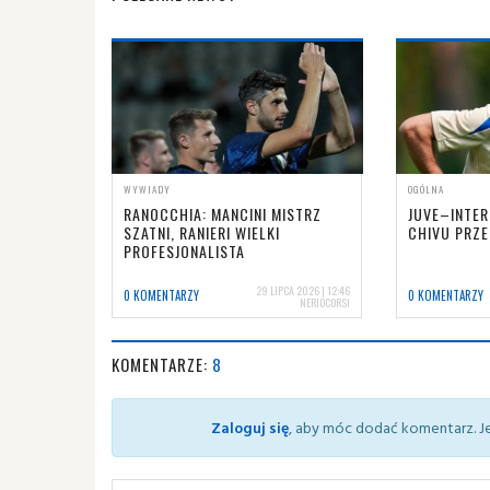
WYWIADY
OGÓLNA
RANOCCHIA: MANCINI MISTRZ
JUVE–INTER
SZATNI, RANIERI WIELKI
CHIVU PRZ
PROFESJONALISTA
29 LIPCA 2026 | 12:46
0 KOMENTARZY
0 KOMENTARZY
NERIOCORSI
KOMENTARZE:
8
Zaloguj się
, aby móc dodać komentarz. Je