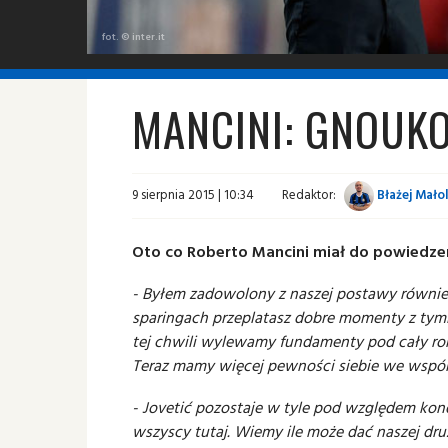
fot. © inter.it
MANCINI: GNOUK
9 sierpnia 2015 | 10:34
Redaktor:
Błażej Mało
Oto co Roberto Mancini miał do powiedzeni
- Byłem zadowolony z naszej postawy równie
sparingach przeplatasz dobre momenty z tym
tej chwili wylewamy fundamenty pod cały rok
Teraz mamy więcej pewności siebie we wspóln
- Jovetić pozostaje w tyle pod względem kond
wszyscy tutaj. Wiemy ile może dać naszej druż