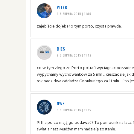
PITER
9 SIERPNIA 2015 | 11:07
zajebiście dojebał o tym porto, czysta prawda.
BIES
9 SIERPNIA 2015 | 11:12
co w tym zlego ze Porto potrafi wyciagnac porzadne
wypychamy wychowankow za 5 mln ... cieszac sie jak dz
rok badz dwa oddadza Gnoukuriego za 11 mln ... i to 
NWK
9 SIERPNIA 2015 | 11:22
Pfff a po co mają go oddawać? To pomocnik na lata. 
świat a nasz Mudżyn mam nadzieję zostanie.