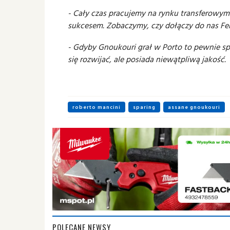
- Cały czas pracujemy na rynku transferowym
sukcesem. Zobaczymy, czy dołączy do nas Fel
- Gdyby Gnoukouri grał w Porto to pewnie spr
się rozwijać, ale posiada niewątpliwą jakość.
roberto mancini
sparing
assane gnoukouri
POLECANE NEWSY