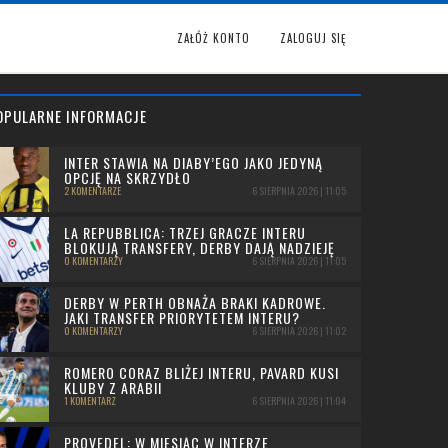
ZAŁÓŻ KONTO
ZALOGUJ SIĘ
OPULARNE INFORMACJE
INTER STAWIA NA DIABY’EGO JAKO JEDYNĄ
OPCJĘ NA SKRZYDŁO
2 KOMENTARZE
6 SIERPNIA 2026 | 11:05
LA REPUBBLICA: TRZEJ GRACZE INTERU
BLOKUJĄ TRANSFERY, DERBY DAJĄ NADZIEJĘ
0 KOMENTARZY
6 SIERPNIA 2026 | 11:05
DERBY W PERTH OBNAŻA BRAKI KADROWE.
JAKI TRANSFER PRIORYTETEM INTERU?
0 KOMENTARZY
6 SIERPNIA 2026 | 11:02
ROMERO CORAZ BLIŻEJ INTERU, PAVARD KUSI
KLUBY Z ARABII
1 KOMENTARZ
6 SIERPNIA 2026 | 11:04
PROVEDEL: W MIESIĄC W INTERZE