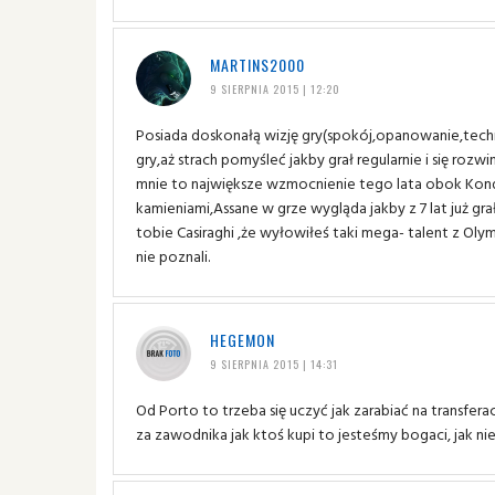
MARTINS2000
9 SIERPNIA 2015 | 12:20
Posiada doskonałą wizję gry(spokój,opanowanie,tech
gry,aż strach pomyśleć jakby grał regularnie i się rozwi
mnie to największe wzmocnienie tego lata obok Kondo
kamieniami,Assane w grze wygląda jakby z 7 lat już gra
tobie Casiraghi ,że wyłowiłeś taki mega- talent z Olym
nie poznali.
HEGEMON
9 SIERPNIA 2015 | 14:31
Od Porto to trzeba się uczyć jak zarabiać na transfer
za zawodnika jak ktoś kupi to jesteśmy bogaci, jak 