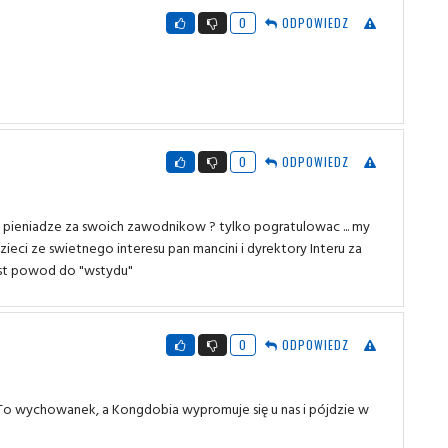
0
ODPOWIEDZ
0
ODPOWIEDZ
 pieniadze za swoich zawodnikow ? tylko pogratulowac ... my
ieci ze swietnego interesu pan mancini i dyrektory Interu za
jest powod do "wstydu"
0
ODPOWIEDZ
To wychowanek, a Kongdobia wypromuje się u nas i pójdzie w