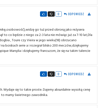
0
ODPOWIEDZ
nikę,osobowość),widzę go tuż przed obroną jako reżysera
nął to co będzie z niego za 2-3 lata nie mówiąc już za 7-10 lat,Dla
gbia , Toure czy Vieira w jego wieku(18) obrzucano
ł na boiskach serie a i rozegrał blisko 200 meczów,dziękujemy
pique Marsylia i dziękujemy francuzom, że się na takim talencie
0
ODPOWIEDZ
ach. Wydaje się to takie proste. Dajemy absurdalnie wysoką cenę
nie to mamy świetnego zawodnika.