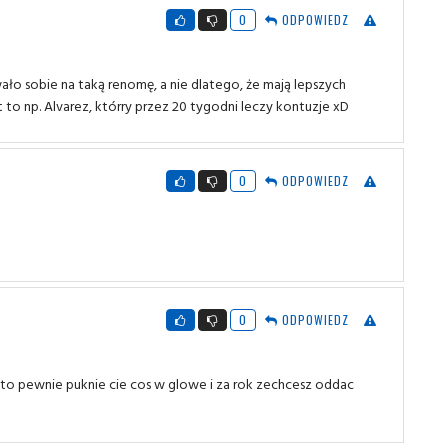
0
ODPOWIEDZ
ało sobie na taką renomę, a nie dlatego, że mają lepszych
to np. Alvarez, którry przez 20 tygodni leczy kontuzje xD
0
ODPOWIEDZ
0
ODPOWIEDZ
sz to pewnie puknie cie cos w glowe i za rok zechcesz oddac