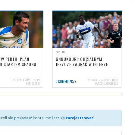
OGÓLNA
 W PERTH: PLAN
GNOUKOURI: CHCIAŁBYM
ED STARTEM SEZONU
JESZCZE ZAGRAĆ W INTERZE
7 SIERPNIA 2026 | 10:19
23 KWIETNIA 2019 | 10:31
3 KOMENTARZE
NERIOCORSI
BŁAŻEJ MAŁOLEPSZY
żeli nie posiadasz konta, możesz się
zarejestrować
.