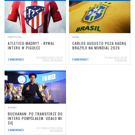
PUBLICYSTYKA
OGÓLNA
ATLETICO MADRYT - RYWAL
CARLOS AUGUSTO POZA KADRĄ
INTERU W PIGUŁCE
BRAZYLII NA MUNDIAL 2026
19 GRUDNIA 2023 | 09:43
19 MAJA 2026 | 09:38
3 KOMENTARZE
5 KOMENTARZY
PAWEŁ ŚWINARSKI
NERIOCORSI
WYWIADY
BUCHANAN: PO TRANSFERZE DO
INTERU POMYŚLAŁEM: UDAŁO MI
SIĘ
12 CZERWCA 2026 | 06:50
2 KOMENTARZE
NERIOCORSI