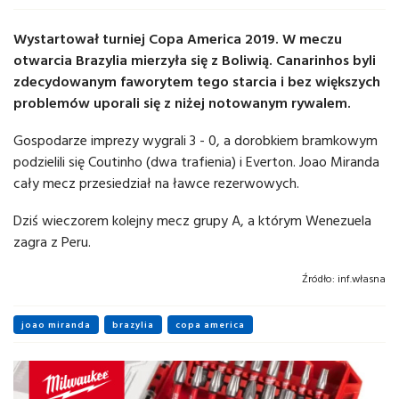
Wystartował turniej Copa America 2019. W meczu
otwarcia Brazylia mierzyła się z Boliwią. Canarinhos byli
zdecydowanym faworytem tego starcia i bez większych
problemów uporali się z niżej notowanym rywalem.
Gospodarze imprezy wygrali 3 - 0, a dorobkiem bramkowym
podzielili się Coutinho (dwa trafienia) i Everton. Joao Miranda
cały mecz przesiedział na ławce rezerwowych.
Dziś wieczorem kolejny mecz grupy A, a którym Wenezuela
zagra z Peru.
Źródło:
inf.własna
joao miranda
brazylia
copa america