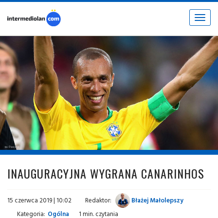
Toggle
navigat
fot. © inter.it
INAUGURACYJNA WYGRANA CANARINHOS
15 czerwca 2019 | 10:02
Redaktor:
Błażej Małolepszy
Kategoria:
Ogólna
1 min. czytania