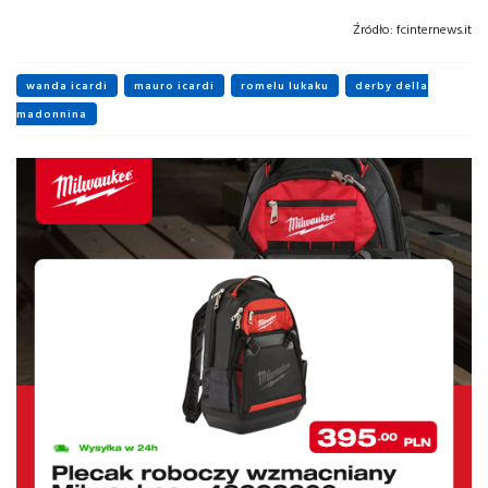
Źródło:
fcinternews.it
wanda icardi
mauro icardi
romelu lukaku
derby della
madonnina