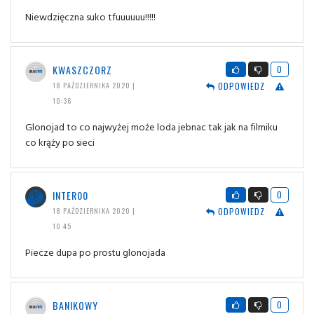
Niewdzięczna suko tfuuuuuu!!!!!
KWASZCZORZ
0
ODPOWIEDZ
18 PAŹDZIERNIKA 2020 |
10:36
Glonojad to co najwyżej może loda jebnac tak jak na filmiku
co krąży po sieci
INTER00
0
ODPOWIEDZ
18 PAŹDZIERNIKA 2020 |
10:45
Piecze dupa po prostu glonojada
BANIKOWY
0