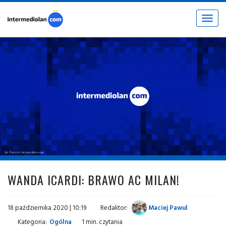
Toggle
navigat
fot. © inter.it / intermediolan.com
WANDA ICARDI: BRAWO AC MILAN!
18 października 2020 | 10:19
Redaktor:
Maciej Pawul
Kategoria:
Ogólna
1 min. czytania