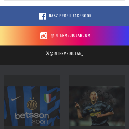
NASZ PROFIL FACEBOOK
@INTERMEDIOLANCOM
@INTERMEDIOLAN_