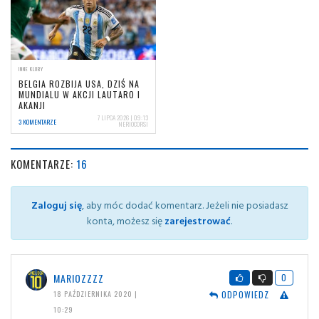
INNE KLUBY
BELGIA ROZBIJA USA, DZIŚ NA
MUNDIALU W AKCJI LAUTARO I
AKANJI
7 LIPCA 2026 | 09:13
3 KOMENTARZE
NERIOCORSI
KOMENTARZE:
16
Zaloguj się
, aby móc dodać komentarz. Jeżeli nie posiadasz
konta, możesz się
zarejestrować
.
MARIOZZZZ
0
ODPOWIEDZ
18 PAŹDZIERNIKA 2020 |
10:29