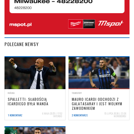
POLECANE NEWSY
OGÓLNA
TRANSFERY
SPALLETTI: SŁABOŚCIĄ
MAURO ICARDI ODCHODZI Z
ICARDIEGO BYŁA WANDA
GALATASARAY I JEST WOLNYM
ZAWODNIKIEM
6 MAJA 2025 | 17:52
15 LIPCA 2026 | 23:26
1 KOMENTARZ
2 KOMENTARZE
INTER00
NERIOCORSI