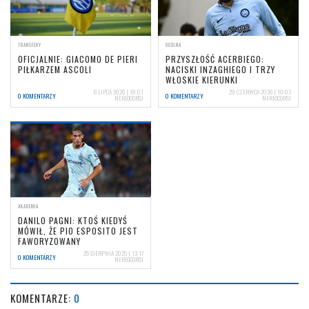
TRANSFERY
OGÓLNA
OFICJALNIE: GIACOMO DE PIERI
PRZYSZŁOŚĆ ACERBIEGO:
PIŁKARZEM ASCOLI
NACISKI INZAGHIEGO I TRZY
WŁOSKIE KIERUNKI
6 LIPCA 2026 | 18:01
29 CZERWCA 2026 | 10:03
0 KOMENTARZY
0 KOMENTARZY
NERIOCORSI
NERIOCORSI
AKADEMIA
DANILO PAGNI: KTOŚ KIEDYŚ
MÓWIŁ, ŻE PIO ESPOSITO JEST
FAWORYZOWANY
25 SIERPNIA 2025 | 13:17
0 KOMENTARZY
NERIOCORSI
KOMENTARZE:
0