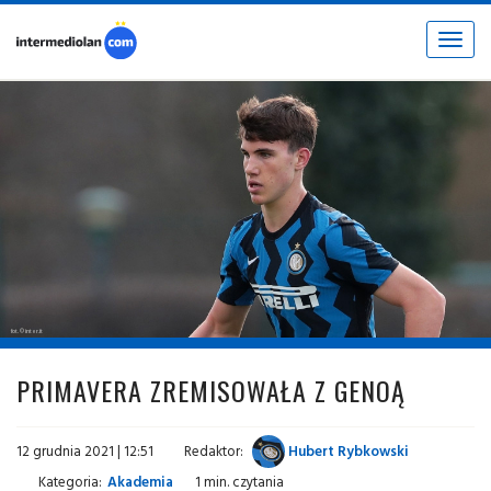
Toggle
navigat
fot. © inter.it
PRIMAVERA ZREMISOWAŁA Z GENOĄ
12 grudnia 2021 | 12:51
Redaktor:
Hubert Rybkowski
Kategoria:
Akademia
1 min. czytania