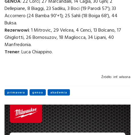
GENOA
: 22 Corci; 27 Marcandalli, 14 Cagia, 30 Gjini; 2
Dellepiane, 8 Biaggi, 23 Sadiku, 3 Boci (19 Parodi 57'); 33
Accornero (24 Bamba 90'+1); 25 Sahli (18 Boiga 68'), 44
Buksa.
Rezerwowi
: 1 Mitrovic, 29 Velcea, 4 Cenci, 13 Bolcano, 17
Ghigliotti, 26 Bornosuzov, 18 Magliocca, 34 Lipani, 40
Manfredonia.
Trener
: Luca Chiappino.
Źródło:
inf. własna
primavera
genoa
akademia