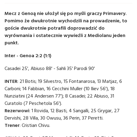
Mecz z Genoą nie ułożył się po myśli graczy Primavery.
Pomimo że dwukrotnie wychodzili na prowadzenie, to
goście dwukrotnie potrafili doprowadzić do
wyrównania i ostatecznie wywieźli z Mediolanu jeden
punkt.
Inter - Genoa 2:2 (1:1)
Casadei 25', Abiuso 88' - Sahli 35' Parodi 90'
INTER
: 21 Botis; 19 Silvestro, 15 Fontanarosa, 13 Matjaz, 6
Carboni; 14 Fabbian, 16 Cecchini Muller (10 Iliev 56'), 18
Nunziatini (24 Andersen 77'); 8 Casadei; 22 Abiuso, 31
Curatolo (7 Peschetola 56').
Rezerwowi
: 1 Rovida, 12 Basti, 4 Sangalli, 25 Grygar, 27
Dervishi, 28 Villa, 30 Owusu, 36 Perin, 37 Peretti.
Trener
: Cristian Chivu.