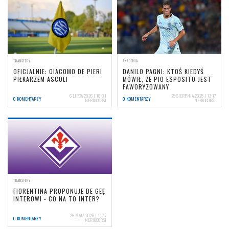
TRANSFERY
AKADEMIA
OFICJALNIE: GIACOMO DE PIERI
DANILO PAGNI: KTOŚ KIEDYŚ
PIŁKARZEM ASCOLI
MÓWIŁ, ŻE PIO ESPOSITO JEST
FAWORYZOWANY
6 LIPCA 2026 | 18:01
25 SIERPNIA 2025 | 13:17
0 KOMENTARZY
0 KOMENTARZY
NERIOCORSI
NERIOCORSI
TRANSFERY
FIORENTINA PROPONUJE DE GEĘ
INTEROWI - CO NA TO INTER?
26 MAJA 2026 | 11:47
0 KOMENTARZY
NERIOCORSI