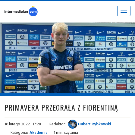
Toggle
navigat
fot. © Instagram / Jan Żuberek
PRIMAVERA PRZEGRAŁA Z FIORENTINĄ
16 lutego 2022 | 17:28
Redaktor:
Hubert Rybkowski
Kategoria:
Akademia
1 min. czytania