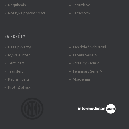
» Regulamin
» Shoutbox
» Polityka prywatności
» Facebook
NA SKRÓTY
» Baza piłkarzy
» Ten dzień w historii
» Rywale Interu
» Tabela Serie A
» Terminarz
» Strzelcy Serie A
» Transfery
» Terminarz Serie A
» Kadra Interu
» Akademia
» Piotr Zieliński