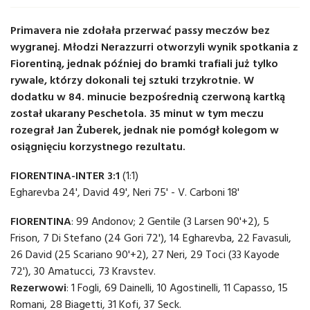
Primavera nie zdołała przerwać passy meczów bez
wygranej. Młodzi Nerazzurri otworzyli wynik spotkania z
Fiorentiną, jednak później do bramki trafiali już tylko
rywale, którzy dokonali tej sztuki trzykrotnie. W
dodatku w 84. minucie bezpośrednią czerwoną kartką
został ukarany Peschetola. 35 minut w tym meczu
rozegrał Jan Żuberek, jednak nie pomógł kolegom w
osiągnięciu korzystnego rezultatu.
FIORENTINA-INTER 3:1
(1:1)
Egharevba 24', David 49', Neri 75' - V. Carboni 18'
FIORENTINA
: 99 Andonov; 2 Gentile (3 Larsen 90'+2), 5
Frison, 7 Di Stefano (24 Gori 72'), 14 Egharevba, 22 Favasuli,
26 David (25 Scariano 90'+2), 27 Neri, 29 Toci (33 Kayode
72'), 30 Amatucci, 73 Kravstev.
Rezerwowi
: 1 Fogli, 69 Dainelli, 10 Agostinelli, 11 Capasso, 15
Romani, 28 Biagetti, 31 Kofi, 37 Seck.