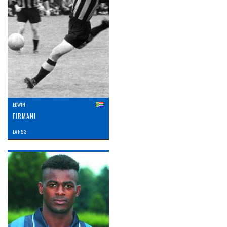
EDWIN
FIRMANI
LAT: 93