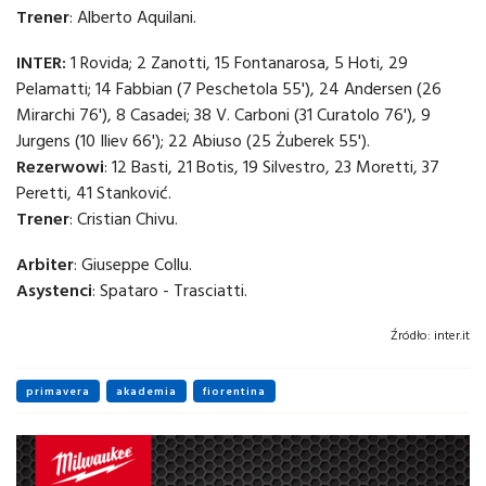
Trener
: Alberto Aquilani.
INTER:
1 Rovida; 2 Zanotti, 15 Fontanarosa, 5 Hoti, 29
Pelamatti; 14 Fabbian (7 Peschetola 55'), 24 Andersen (26
Mirarchi 76'), 8 Casadei; 38 V. Carboni (31 Curatolo 76'), 9
Jurgens (10 Iliev 66'); 22 Abiuso (25 Żuberek 55').
Rezerwowi
: 12 Basti, 21 Botis, 19 Silvestro, 23 Moretti, 37
Peretti, 41 Stanković.
Trener
: Cristian Chivu.
Arbiter
: Giuseppe Collu.
Asystenci
: Spataro - Trasciatti.
Źródło:
inter.it
primavera
akademia
fiorentina