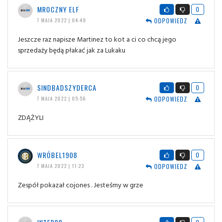
MROCZNY ELF
0
ODPOWIEDZ
7 MAJA 2022 | 04:49
Jeszcze raz napisze Martinez to kot a ci co chcą jego
sprzedaży będą płakać jak za Lukaku
SINDBADSZYDERCA
0
ODPOWIEDZ
7 MAJA 2022 | 05:56
ZDĄŻYLI
WRÓBEL1908
0
ODPOWIEDZ
7 MAJA 2022 | 11:23
Zespół pokazał cojones . Jesteśmy w grze