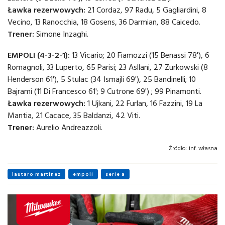
Ławka rezerwowych:
21 Cordaz, 97 Radu, 5 Gagliardini, 8
Vecino, 13 Ranocchia, 18 Gosens, 36 Darmian, 88 Caicedo.
Trener:
Simone Inzaghi.
EMPOLI (4-3-2-1):
13 Vicario; 20 Fiamozzi (15 Benassi 78'), 6
Romagnoli, 33 Luperto, 65 Parisi; 23 Asllani, 27 Zurkowski (8
Henderson 61'), 5 Stulac (34 Ismajli 69'), 25 Bandinelli; 10
Bajrami (11 Di Francesco 61'; 9 Cutrone 69') ; 99 Pinamonti.
Ławka rezerwowych:
1 Ujkani, 22 Furlan, 16 Fazzini, 19 La
Mantia, 21 Cacace, 35 Baldanzi, 42 Viti.
Trener:
Aurelio Andreazzoli.
Źródło:
inf. własna
lautaro martinez
empoli
serie a