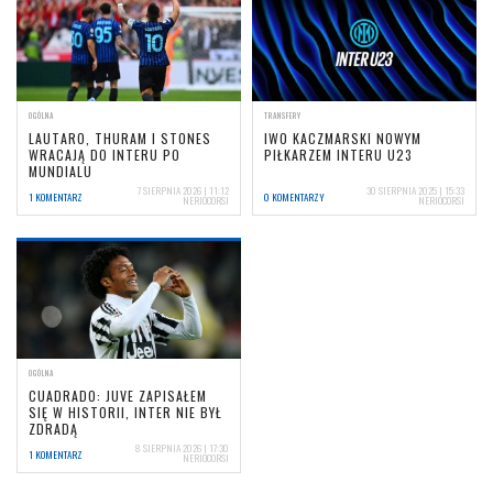
OGÓLNA
TRANSFERY
LAUTARO, THURAM I STONES
IWO KACZMARSKI NOWYM
WRACAJĄ DO INTERU PO
PIŁKARZEM INTERU U23
MUNDIALU
7 SIERPNIA 2026 | 11:12
30 SIERPNIA 2025 | 15:33
1 KOMENTARZ
0 KOMENTARZY
NERIOCORSI
NERIOCORSI
OGÓLNA
CUADRADO: JUVE ZAPISAŁEM
SIĘ W HISTORII, INTER NIE BYŁ
ZDRADĄ
8 SIERPNIA 2026 | 17:30
1 KOMENTARZ
NERIOCORSI