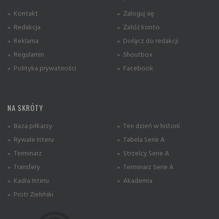
» Kontakt
» Zaloguj się
» Redakcja
» Załóż konto
» Reklama
» Dołącz do redakcji
» Regulamin
» Shoutbox
» Polityka prywatności
» Facebook
NA SKRÓTY
» Baza piłkarzy
» Ten dzień w historii
» Rywale Interu
» Tabela Serie A
» Terminarz
» Strzelcy Serie A
» Transfery
» Terminarz Serie A
» Kadra Interu
» Akademia
» Piotr Zieliński