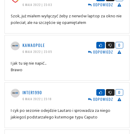
ODPOWIEDZ
6 MAJA 2022 | 23:03
Szok, już miałem wyłączyć żeby z nerwów laptop za okno nie
poleciał, ale na szczęście się opamiętałem
KAWAOPOLE
0
ODPOWIEDZ
6 MAJA 2022 | 23:05
I jak tu się nie napić...
Brawo
INTER1990
0
ODPOWIEDZ
6 MAJA 2022 | 23:18
I cyk po sezonie odejdzie Lautaro i sprowadza za niego
jakiegoś podstarzałego kuternoge typu Caputo