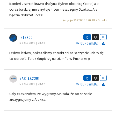
Kamień z serca! Brawo drużyna! Byłem obrońcą Correi, ale
coraz bardziej mnie irytuje + ten nieszczęsny Dzeko… Ale
będzie dobrze! Forza!
(edycja 2022.05.06 20:48 / Surek)
INTER00
0
ODPOWIEDZ
6 MAJA 2022 | 20:50
Ledwo ledwo, pokazaliśmy charakter i na szczęście udało się
to odrobić. Teraz skupić się na triumfie w Pucharze :)
BARTEK2301
0
ODPOWIEDZ
6 MAJA 2022 | 20:52
Cały czas czułem, że wygramy. Szkoda, że po sezonie
zrezygnujemy z Alexisa.