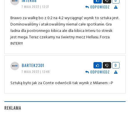
INTER88
0
ODPOWIEDZ
7 MAJA 2022 | 12:27
Brawo za walkę bo z 0:2 na 4:2 wyciągnąć wynik to sztuka jest.
Dominowaliśmy i atakowaliśmy niemal całe spotkanie. Gra
ładna dla postronnego kibica ale dla kibica Interu to stresik
jest mega. Teraz czekamy na świetny mecz Hellasu. Forza
INTER!!!
BARTEK2301
0
ODPOWIEDZ
7 MAJA 2022 | 12:46
Sztuką było jak za Conte odwrócili tak wynik z Milanem :-P
REKLAMA