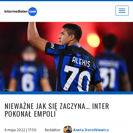
Toggle
navigat
fot. © inter.it
NIEWAŻNE JAK SIĘ ZACZYNA... INTER
POKONAŁ EMPOLI
6 maja 2022 | 17:50
Redaktor:
Aneta Dorotkiewicz