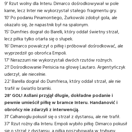
9' Rzut wolny dla Interu. Dimarco dośrodkowywał w pole
karne, lecz Inter nie wykorzystał stałego fragmentu gry.
10' Po podaniu Pinamontiego, Żurkowski zdobył gola, ale
okazało się, że napastnik był na spalonym.
15' Dumfries dograł do Barelli, który oddał świetny strzał,
lecz piłka tylko otarła się o słupek.
16' Dimarco powalczył o piłkę i próbował dośrodkować, ale
wyprzedził go obrońca Empoli.
17' Nerazzurri nie wykorzystali dwóch rzutów rożnych.
21' Dośrodkowanie Perisicia na głowę Lautaro. Argentyńczyk
uderzył, ale niecelnie.
22' Barella dograł do Dumfriesa, który oddał strzał, ale nie
trafił w światło bramki.
28' GOL! Asllani przyjął długie, dokładne podanie i
pewnie umieścił piłkę w bramce Interu. Handanović i
obrońcy nie zdarzyli z interwencją.
31' Calhanoglu pokusił się o strzał z dystansu, ale nie trafił.
37' Rzut rożny dla Interu. Empoli wybiło piłkę. Dimarco pokusił
się o strzał z dystansu, a piłka poszybowała w trybuny.