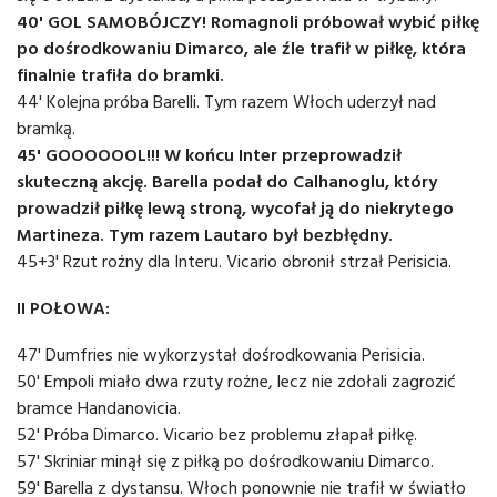
40' GOL SAMOBÓJCZY! Romagnoli próbował wybić piłkę
po dośrodkowaniu Dimarco, ale źle trafił w piłkę, która
finalnie trafiła do bramki.
44' Kolejna próba Barelli. Tym razem Włoch uderzył nad
bramką.
45' GOOOOOOL!!! W końcu Inter przeprowadził
skuteczną akcję. Barella podał do Calhanoglu, który
prowadził piłkę lewą stroną, wycofał ją do niekrytego
Martineza. Tym razem Lautaro był bezbłędny.
45+3' Rzut rożny dla Interu. Vicario obronił strzał Perisicia.
II POŁOWA:
47' Dumfries nie wykorzystał dośrodkowania Perisicia.
50' Empoli miało dwa rzuty rożne, lecz nie zdołali zagrozić
bramce Handanovicia.
52' Próba Dimarco. Vicario bez problemu złapał piłkę.
57' Skriniar minął się z piłką po dośrodkowaniu Dimarco.
59' Barella z dystansu. Włoch ponownie nie trafił w światło