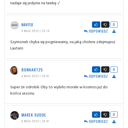
nadaje się jedynie na ławkę :/
NAVI10
0
ODPOWIEDZ
6 MAJA 2022 | 20:19
Szymonek chyba się pogniewamy, na jaką cholere zdejmujesz
Lautaro
BONHART25
0
ODPOWIEDZ
6 MAJA 2022 | 20:47
Super że odrobili. Oby to wybiło morale w kosmos już do
końca sezonu
MAREK SUDOŁ
0
ODPOWIEDZ
6 MAJA 2022 | 20:47