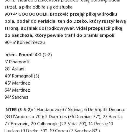
strzał, a piłka odbiła się od słupka.
90+4' GOOOOOOL!!! Brozović przejął piłkę w środku
pola, podał do Perisicia, ten do Dzeko, który ruszył lewą
stroną. Bośniak dośrodkowywał, Vidal przepuścił piłkę
do Sancheza, który pewnie trafił do bramki Empoli.
90+5' Koniec meczu.
Inter - Empoli 4:2
(2:2)
5' Pinamonti
28' Asllani
40' Romagnoli (S)
45' Martinez
64' Martinez
94' Sanchez
INTER (3-5-2):
1 Handanovic; 37 Skriniar, 6 De Vrij, 32 Dimarco
(33 D'Ambrosio 70'); 2 Dumfries (36 Darmian 77'), 23 Barella,
77 Brozovic, 20 Calhanoglu (22 Vidal 70'), 14 Perisic; 10
Lautaro (9 Dzeko 70'), 19 Correa (7 Sanchez 82').