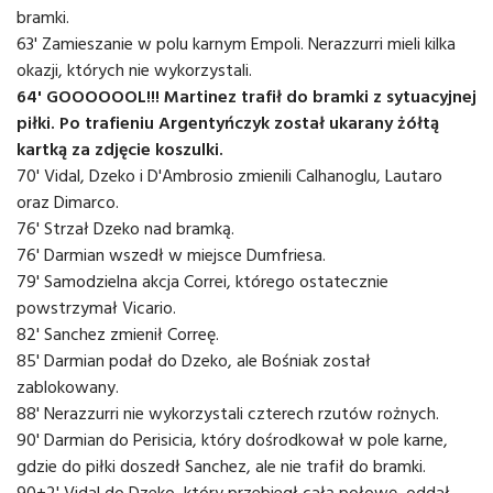
bramki.
63' Zamieszanie w polu karnym Empoli. Nerazzurri mieli kilka
okazji, których nie wykorzystali.
64' GOOOOOOL!!! Martinez trafił do bramki z sytuacyjnej
piłki. Po trafieniu Argentyńczyk został ukarany żółtą
kartką za zdjęcie koszulki.
70' Vidal, Dzeko i D'Ambrosio zmienili Calhanoglu, Lautaro
oraz Dimarco.
76' Strzał Dzeko nad bramką.
76' Darmian wszedł w miejsce Dumfriesa.
79' Samodzielna akcja Correi, którego ostatecznie
powstrzymał Vicario.
82' Sanchez zmienił Correę.
85' Darmian podał do Dzeko, ale Bośniak został
zablokowany.
88' Nerazzurri nie wykorzystali czterech rzutów rożnych.
90' Darmian do Perisicia, który dośrodkował w pole karne,
gdzie do piłki doszedł Sanchez, ale nie trafił do bramki.
90+2' Vidal do Dzeko, który przebiegł całą połowę, oddał