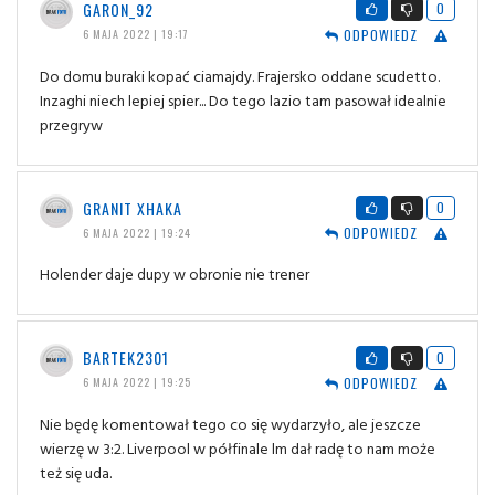
GARON_92
0
ODPOWIEDZ
6 MAJA 2022 | 19:17
Do domu buraki kopać ciamajdy. Frajersko oddane scudetto.
Inzaghi niech lepiej spier... Do tego lazio tam pasował idealnie
przegryw
GRANIT XHAKA
0
ODPOWIEDZ
6 MAJA 2022 | 19:24
Holender daje dupy w obronie nie trener
BARTEK2301
0
ODPOWIEDZ
6 MAJA 2022 | 19:25
Nie będę komentował tego co się wydarzyło, ale jeszcze
wierzę w 3:2. Liverpool w półfinale lm dał radę to nam może
też się uda.