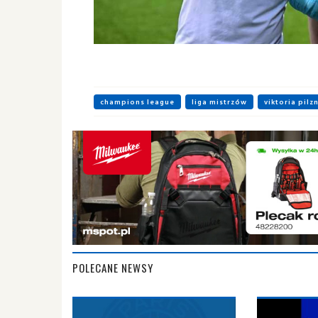
champions league
liga mistrzów
viktoria pilz
POLECANE NEWSY