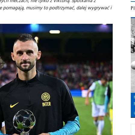
ch meczach, nie tylko z Viktorią. Spotkania z
ze pomagają, musimy to podtrzymać, dalej wygrywać i
P
L