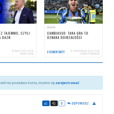
OGÓLNA
Z TAJEMNIC, CZYLI
CAMBIASSO: TAKA GRA TO
A DAZN
OZNAKA DOJRZAŁOŚCI
28 MAJA 2026 | 08:54
27 PAŹDZIERNIKA 2022 | 11:46
0 KOMENTARZY
MAREK SUDOŁ
HUBERT RYBKOWSKI
żeli nie posiadasz konta, możesz się
zarejestrować
.
0
ODPOWIEDZ