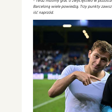
- Teraz musimy grać o zwycięstwo w pozostały
Barceloną wiele powiedzą. Trzy punkty zaws
iść naprzód.