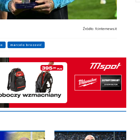
Źródło:
fcinternews.it
no
marcelo brozović