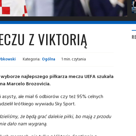
CZU Z VIKTORIĄ
R
ybkowski
Kategoria:
Ogólna
1 min. czytania
rzy wyborze najlepszego piłkarza meczu UEFA szukała
na Marcelo Brozovicia.
 asysty, ale miał 6 odbiorów czy też 95% celnych
zielił krótkiego wywiadu Sky Sport.
ieliśmy, że będą grać dalekie piłki, bo mają z przodu
nie dało nam wygraną.