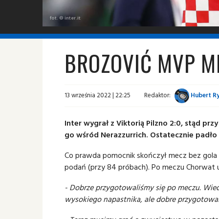
fot. © inter.it
BROZOVIĆ MVP ME
13 września 2022 | 22:25
Redaktor:
Hubert R
Inter wygrał z Viktorią Pilzno 2:0, stąd p
go wśród Nerazzurrich. Ostatecznie padło 
Co prawda pomocnik skończył mecz bez gola i
podań (przy 84 próbach). Po meczu Chorwat ud
- Dobrze przygotowaliśmy się po meczu. Wiedz
wysokiego napastnika, ale dobre przygotowa