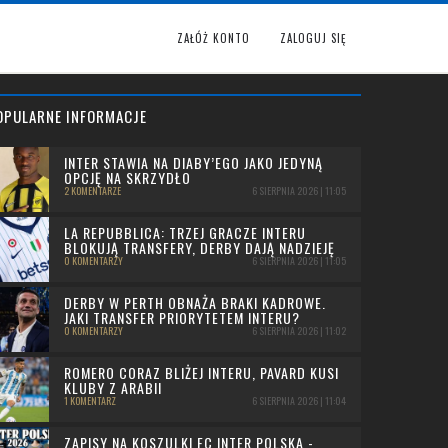
ZAŁÓŻ KONTO
ZALOGUJ SIĘ
OPULARNE INFORMACJE
INTER STAWIA NA DIABY’EGO JAKO JEDYNĄ
OPCJĘ NA SKRZYDŁO
2 KOMENTARZE
6 SIERPNIA 2026 | 11:05
LA REPUBBLICA: TRZEJ GRACZE INTERU
BLOKUJĄ TRANSFERY, DERBY DAJĄ NADZIEJĘ
0 KOMENTARZY
6 SIERPNIA 2026 | 11:05
DERBY W PERTH OBNAŻA BRAKI KADROWE.
JAKI TRANSFER PRIORYTETEM INTERU?
0 KOMENTARZY
6 SIERPNIA 2026 | 11:02
ROMERO CORAZ BLIŻEJ INTERU, PAVARD KUSI
KLUBY Z ARABII
1 KOMENTARZ
6 SIERPNIA 2026 | 11:04
ZAPISY NA KOSZULKI FC INTER POLSKA -