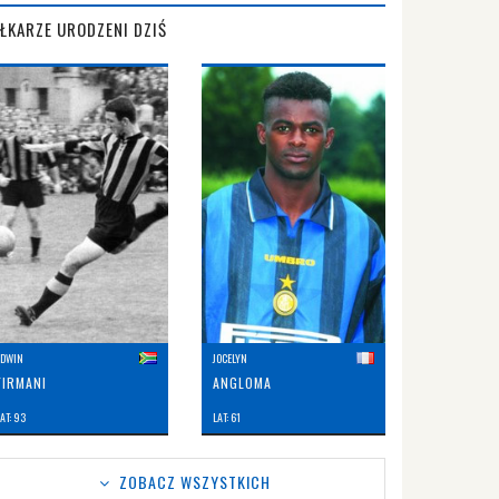
IŁKARZE URODZENI DZIŚ
EDWIN
JOCELYN
FIRMANI
ANGLOMA
AT: 93
LAT: 61
ZOBACZ WSZYSTKICH