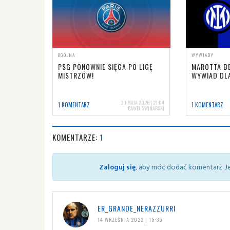
OGÓLNA
WYWIADY
PSG PONOWNIE SIĘGA PO LIGĘ
MAROTTA BE
MISTRZÓW!
WYWIAD DL
30 MAJA 2026 | 21:04
1 KOMENTARZ
1 KOMENTARZ
PAWEŁ ŚWINARSKI
KOMENTARZE:
1
Zaloguj się
, aby móc dodać komentarz. Je
ER_GRANDE_NERAZZURRI
14 WRZEŚNIA 2022 | 15:35