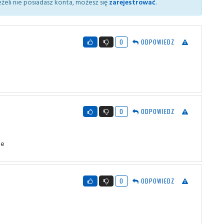
żeli nie posiadasz konta, możesz się
zarejestrować
.
0
ODPOWIEDZ
0
ODPOWIEDZ
le
0
ODPOWIEDZ