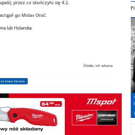
łupek), przez co skończyło się 4:2.
P
astąpił go Mislav Orsić.
na lub Holandia.
Źródło:
inf. własna
rzostwa świata
L