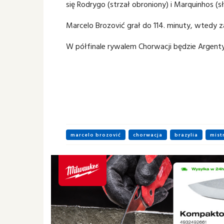
się Rodrygo (strzał obroniony) i Marquinhos (s
Marcelo Brozović grał do 114. minuty, wtedy z
W półfinale rywalem Chorwacji będzie Argenty
marcelo brozović
chorwacja
brazylia
mist