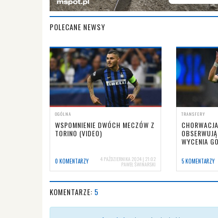
POLECANE NEWSY
OGÓLNA
TRANSFERY
WSPOMNIENIE DWÓCH MECZÓW Z
CHORWACJA:
TORINO (VIDEO)
OBSERWUJĄ 
WYCENIA GO
4 PAŹDZIERNIKA 2024 | 21:02
0 KOMENTARZY
5 KOMENTARZY
PAWEŁ ŚWINARSKI
KOMENTARZE:
5