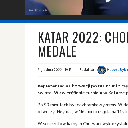
fot. © inter.it
KATAR 2022: CH
MEDALE
9 grudnia 2022 | 19:13
Redaktor:
Hubert Ryb
Reprezentacja Chorwacji po raz drugi z rz
świata. W ćwierćfinale turnieju w Katarze 
Po 90 minutach był bezbramkowy remis. W do
otworzył Neymar, w 116. minucie gola na 1:1 str
W serii rzutów karnych Chorwaci wykorzystali w