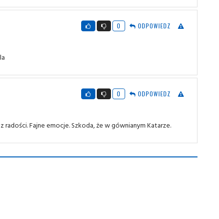
0
ODPOWIEDZ
la
0
ODPOWIEDZ
m z radości. Fajne emocje. Szkoda, że w gównianym Katarze.