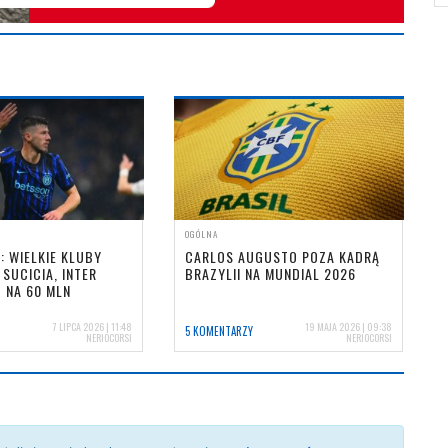
OGÓLNA
 WIELKIE KLUBY
CARLOS AUGUSTO POZA KADRĄ
SUCICIA, INTER
BRAZYLII NA MUNDIAL 2026
 NA 60 MLN
7 LIPCA 2026 | 11:48
19 MAJA 2026 | 09:38
5 KOMENTARZY
NERIOCORSI
NERIOCORSI