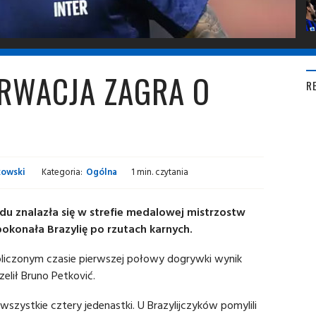
ORWACJA ZAGRA O
R
kowski
Kategoria:
Ogólna
1 min. czytania
ędu znalazła się w strefie medalowej mistrzostw
pokonała Brazylię po rzutach karnych.
liczonym czasie pierwszej połowy dogrywki wynik
zelił Bruno Petković.
szystkie cztery jedenastki. U Brazylijczyków pomylili