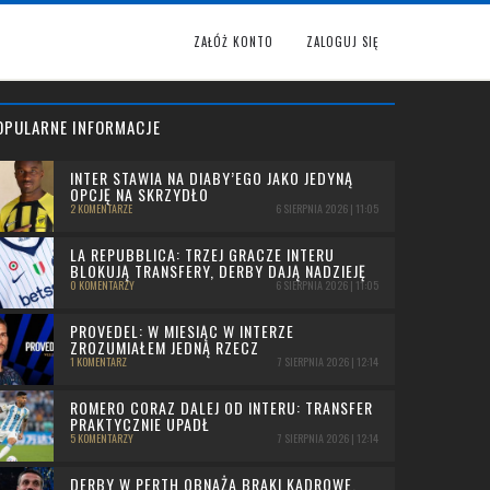
ZAŁÓŻ KONTO
ZALOGUJ SIĘ
OPULARNE INFORMACJE
INTER STAWIA NA DIABY’EGO JAKO JEDYNĄ
OPCJĘ NA SKRZYDŁO
2 KOMENTARZE
6 SIERPNIA 2026 | 11:05
LA REPUBBLICA: TRZEJ GRACZE INTERU
BLOKUJĄ TRANSFERY, DERBY DAJĄ NADZIEJĘ
0 KOMENTARZY
6 SIERPNIA 2026 | 11:05
PROVEDEL: W MIESIĄC W INTERZE
ZROZUMIAŁEM JEDNĄ RZECZ
1 KOMENTARZ
7 SIERPNIA 2026 | 12:14
ROMERO CORAZ DALEJ OD INTERU: TRANSFER
PRAKTYCZNIE UPADŁ
5 KOMENTARZY
7 SIERPNIA 2026 | 12:14
DERBY W PERTH OBNAŻA BRAKI KADROWE.