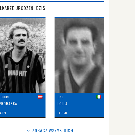
IŁKARZE URODZENI DZIŚ
HERBERT
LINO
PROHASKA
LOLLA
AT: 71
LAT: 128
ZOBACZ WSZYSTKICH