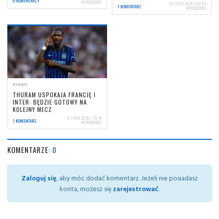
0 KOMENTARZY
NERIOCORSI
10 LIPCA 2026 | 08:51
1 KOMENTARZ
NERIOCORSI
WYWIADY
THURAM USPOKAJA FRANCJĘ I
INTER: BĘDZIE GOTOWY NA
KOLEJNY MECZ
5 LIPCA 2026 | 15:34
1 KOMENTARZ
NERIOCORSI
KOMENTARZE:
0
Zaloguj się
, aby móc dodać komentarz. Jeżeli nie posiadasz
konta, możesz się
zarejestrować
.