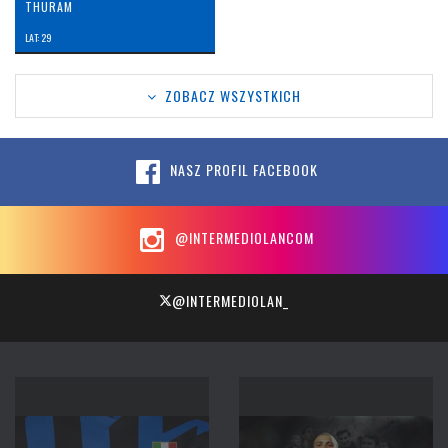
THURAM
LAT: 29
ZOBACZ WSZYSTKICH
NASZ PROFIL FACEBOOK
@INTERMEDIOLANCOM
@INTERMEDIOLAN_