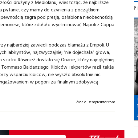
szłości drużyny z Mediolanu, wieszcząc, że najbliższe
P
a pytanie, czy mamy do czynienia z początkiem
z pewnością zagra pod presją, osłabiona nieobecnością
 z Cremonese, które zdołało wyeliminować Napoli z Coppa
rzy najbardziej zawiedli podczas blamażu z Empoli. U
h labiryntów, najzwyczajniej "nie dojechała" głowa,
szatni. Również dostało się Onanie, który najoględniej
e Tommaso Baldanziego. Kibiców i ekpertów raził także
rzy wsparciu kibiców, nie wyszło absolutnie nic.
zaangażowaniem w pogoni za finalnym zdobywcą
Źródło:
sempreinter.com
L