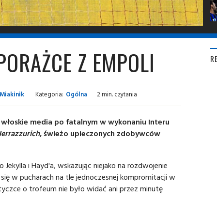
PORAŻCE Z EMPOLI
R
Miakinik
Kategoria:
Ogólna
2 min. czytania
ez włoskie media po fatalnym w wykonaniu Interu
errazzurich
, świeżo upieczonych zdobywców
 Jekylla i Hayd'a, wskazując niejako na rozdwojenie
j się w pucharach na tle jednoczesnej kompromitacji w
otyczce o trofeum nie było widać ani przez minutę