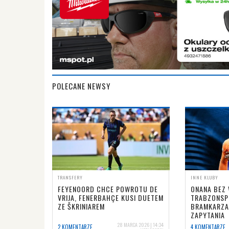
POLECANE NEWSY
TRANSFERY
INNE KLUBY
FEYENOORD CHCE POWROTU DE
ONANA BEZ
VRIJA, FENERBAHÇE KUSI DUETEM
TRABZONSP
ZE ŠKRINIAREM
BRAMKARZA
ZAPYTANIA
28 MARCA 2026 | 14:34
2 KOMENTARZE
4 KOMENTARZE