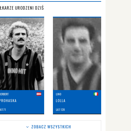
IŁKARZE URODZENI DZIŚ
HERBERT
LINO
PROHASKA
LOLLA
AT: 71
LAT: 128
ZOBACZ WSZYSTKICH