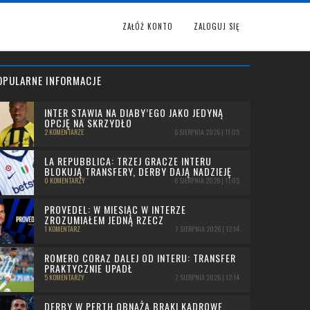
ZAŁÓŻ KONTO
ZALOGUJ SIĘ
OPULARNE INFORMACJE
INTER STAWIA NA DIABY’EGO JAKO JEDYNĄ
OPCJĘ NA SKRZYDŁO
2 KOMENTARZE
6 SIERPNIA 2026 | 11:05
LA REPUBBLICA: TRZEJ GRACZE INTERU
BLOKUJĄ TRANSFERY, DERBY DAJĄ NADZIEJĘ
0 KOMENTARZY
6 SIERPNIA 2026 | 11:05
PROVEDEL: W MIESIĄC W INTERZE
ZROZUMIAŁEM JEDNĄ RZECZ
1 KOMENTARZ
7 SIERPNIA 2026 | 12:14
ROMERO CORAZ DALEJ OD INTERU: TRANSFER
PRAKTYCZNIE UPADŁ
5 KOMENTARZY
7 SIERPNIA 2026 | 12:14
DERBY W PERTH OBNAŻA BRAKI KADROWE.