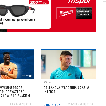
OGÓLNA
 WYKUPU PRZEZ
BELLANOVA WSPOMINA CZAS W
OR. PRZYSZŁOŚĆ
INTERZE
 ZNÓW POD ZNAKIEM
8 MARCA 2026 | 00:56
12 KWIETNIA 2024 | 08:00
5 KOMENTARZY