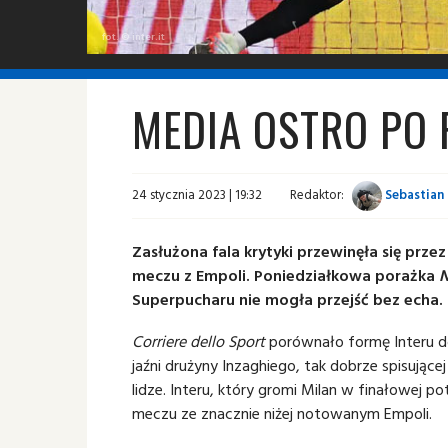
fot. © inter.it
MEDIA OSTRO PO 
24 stycznia 2023 | 19:32
Redaktor:
Sebastian 
Zasłużona fala krytyki przewinęła się prz
meczu z Empoli. Poniedziałkowa porażka
N
Superpucharu nie mogła przejść bez echa.
Corriere dello Sport
porównało formę Interu do
jaźni drużyny Inzaghiego, tak dobrze spisujące
lidze. Interu, który gromi Milan w finałowej p
meczu ze znacznie niżej notowanym Empoli.