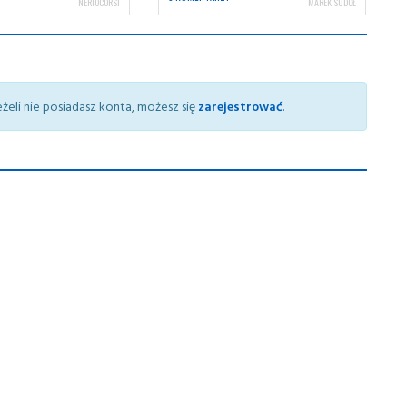
NERIOCORSI
MAREK SUDOŁ
żeli nie posiadasz konta, możesz się
zarejestrować
.