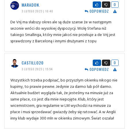
MARADON.
0
ODPOWIEDZ
3 LUTEGO 2023 | 10:40
De Vrij ma słabszy okres ale są duże szanse że w następnym
sezonie wróci do wysokiej dyspozycji. Wolę Stefana niż
takiego Smallinga, który mnie jakoś nie przekuje a de Vrij jest
sprawdzony z Barceloną i innymi drużynami z topu
CASTILLO20
0
ODPOWIEDZ
3 LUTEGO 2023 | 15:54
Wszystkich trzeba podpisać, bo przyszłym okienku nikogo nie
kupimy, to prawie pewne. Jedynie za darmo lub pół darmo.
Aktualnie budżet wygląda tak, że jesteśmy na minusie już za
same płace, co jest dla mnie niepojęte. Klub, który jest
wicemistrzem, gra regularnie w LM wychodzi na minusie za
płace i musi sprzedawać gwiazdy żeby się ratować. A w Anglii
inny klub wydaje 300 mln w okienku zimowym. Świat oszalał