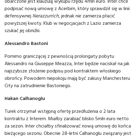
obarczone jest klauzulą wykupu rzędu 4mln euro. Inter chce
podpisać nową umowę z Acerbim, który sprawdził się w linii
defensywnej
Nerazzurrich
, jednak nie zamierza płacić
powyższej kwoty. Klub w negocjacjach z Lazio zamierza
szukać jej obniżki.
Alessandro Bastoni
Pomimo graniczącej z pewnością prolongaty pobytu
Alessandro na Giuseppe Meazza, Inter będzie naciskał na jak
najszybsze złożenie podpisu pod kontraktem włoskiego
obrońcy. Powodem niepokoju mają być zakusy Manchesteru
City na zatrudnienie Bastoniego.
Hakan Calhanoglu
Turek otrzymał wstępną ofertę przedłużenia o 2 lata
kontraktu z Interem. Miałby zarabiać blisko 5mln euro netto
za sezon. Inter chciałby sfinalizować nową umowę do końca
bieżącego sezonu. Obecnie 28-letni Calhanoglu związany jest