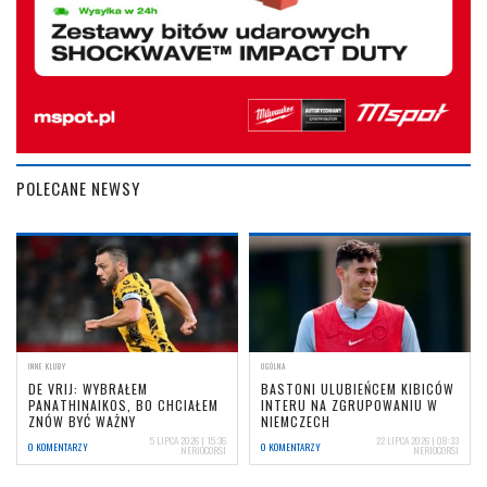
POLECANE NEWSY
INNE KLUBY
OGÓLNA
DE VRIJ: WYBRAŁEM
BASTONI ULUBIEŃCEM KIBICÓW
PANATHINAIKOS, BO CHCIAŁEM
INTERU NA ZGRUPOWANIU W
ZNÓW BYĆ WAŻNY
NIEMCZECH
5 LIPCA 2026 | 15:36
22 LIPCA 2026 | 08:33
0 KOMENTARZY
0 KOMENTARZY
NERIOCORSI
NERIOCORSI