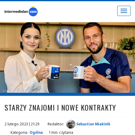
Toggle
navigat
fot. © inter.it
STARZY ZNAJOMI I NOWE KONTRAKTY
2 lutego 2023 | 21:29
Redaktor:
Sebastian Miakinik
Kategoria:
Ogólna
1 min. czytania