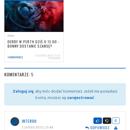
OGÓLNA
DERBY W PERTH DZIŚ O 13:00 -
BONNY DOSTANIE SZANSĘ?
5 SIERPNIA 2026 | 10:19
3 KOMENTARZE
NERIOCORSI
KOMENTARZE:
5
Zaloguj się
, aby móc dodać komentarz. Jeżeli nie posiadasz
konta, możesz się
zarejestrować
.
INTER00
0
ODPOWIEDZ
2 LUTEGO 2023 | 21:48