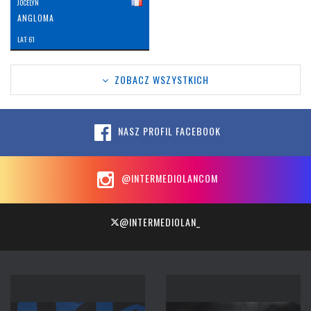
JOCELYN
ANGLOMA
LAT: 61
ZOBACZ WSZYSTKICH
NASZ PROFIL FACEBOOK
@INTERMEDIOLANCOM
@INTERMEDIOLAN_