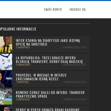
ZAŁÓŻ KONTO
ZALOGUJ SIĘ
OPULARNE INFORMACJE
INTER STAWIA NA DIABY’EGO JAKO JEDYNĄ
OPCJĘ NA SKRZYDŁO
2 KOMENTARZE
6 SIERPNIA 2026 | 11:05
LA REPUBBLICA: TRZEJ GRACZE INTERU
BLOKUJĄ TRANSFERY, DERBY DAJĄ NADZIEJĘ
0 KOMENTARZY
6 SIERPNIA 2026 | 11:05
PROVEDEL: W MIESIĄC W INTERZE
ZROZUMIAŁEM JEDNĄ RZECZ
1 KOMENTARZ
7 SIERPNIA 2026 | 12:14
ROMERO CORAZ DALEJ OD INTERU: TRANSFER
PRAKTYCZNIE UPADŁ
5 KOMENTARZY
7 SIERPNIA 2026 | 12:14
DERBY W PERTH OBNAŻA BRAKI KADROWE.