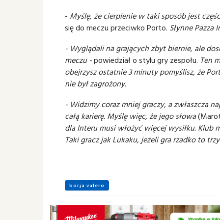
-
Myślę, że cierpienie w taki sposób jest częś
się do meczu przeciwko Porto.
Słynne Pazza I
- Wyglądali na grających zbyt biernie, ale d
meczu -
powiedział o stylu gry zespołu.
Ten m
obejrzysz ostatnie 3 minuty pomyślisz, że Port
nie był zagrożony.
- Widzimy coraz mniej graczy, a zwłaszcza na
całą karierę. Myślę więc, że jego słowa
(Marot
dla Interu musi włożyć więcej wysiłku. Klub 
Taki gracz jak Lukaku, jeżeli gra rzadko to tr
borja valero