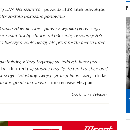
P
cią DNA Nerazzurrich -
powiedział 38-latek odwołując
nter zostało pokazane ponownie.
oskonale zdawali sobie sprawę z wyniku pierwszego
ecz miał trochę złudne zakończenie, bowiem jeżeli
o tworzyło wiele okazji, ale przez resztę meczu Inter
pastników, którzy trzymają się jednych barw przez
ty - dop. red.)
są słuszne i myślę, że ten kto chce grać
musi być świadomy swojej sytuacji finansowej -
dodał.
zymanie go nie ma sensu -
podsumował Hiszpan.
Źródło:
sempreinter.com
L