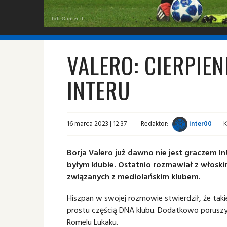
fot. © inter.it
VALERO: CIERPIEN
INTERU
16 marca 2023 | 12:37
Redaktor:
inter00
K
Borja Valero już dawno nie jest graczem 
byłym klubie. Ostatnio rozmawiał z włoski
związanych z mediolańskim klubem.
Hiszpan w swojej rozmowie stwierdził, że ta
prostu częścią DNA klubu. Dodatkowo poruszył
Romelu Lukaku.