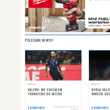
POLECANE NEWSY
OGÓLNA
OGÓLNA
VALERO: NIE CHCIAŁEM
BORJA VALER
TRANSFERU DO INTERU
WNIESIE DU
22 GRUDNIA 2024 | 09:33
0 KOMENTARZY
0 KOMENTARZY
INTER00