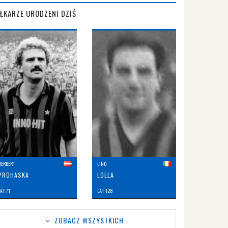
IŁKARZE URODZENI DZIŚ
HERBERT
LINO
PROHASKA
LOLLA
AT: 71
LAT: 128
ZOBACZ WSZYSTKICH