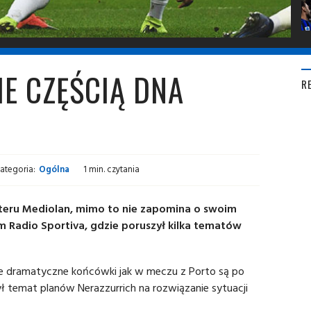
IE CZĘŚCIĄ DNA
R
ategoria:
Ogólna
1 min. czytania
Interu Mediolan, mimo to nie zapomina o swoim
m Radio Sportiva, gdzie poruszył kilka tematów
kie dramatyczne końcówki jak w meczu z Porto są po
 temat planów Nerazzurrich na rozwiązanie sytuacji