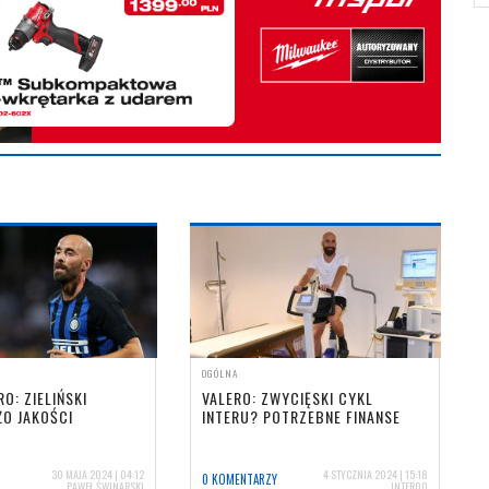
OGÓLNA
O: ZIELIŃSKI
VALERO: ZWYCIĘSKI CYKL
ŻO JAKOŚCI
INTERU? POTRZEBNE FINANSE
30 MAJA 2024 | 04:12
4 STYCZNIA 2024 | 15:18
0 KOMENTARZY
PAWEŁ ŚWINARSKI
INTER00