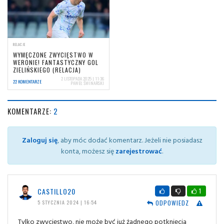
RELACJE
WYMĘCZONE ZWYCIĘSTWO W
WERONIE! FANTASTYCZNY GOL
ZIELIŃSKIEGO (RELACJA)
2 LISTOPADA 2025 | 11:36
22 KOMENTARZE
PAWEŁ ŚWINARSKI
KOMENTARZE:
2
Zaloguj się
, aby móc dodać komentarz. Jeżeli nie posiadasz
konta, możesz się
zarejestrować
.
CASTILLO20
1
ODPOWIEDZ
5 STYCZNIA 2024 | 16:54
Tylko zwycięstwo, nie może być już żadnego potknięcia