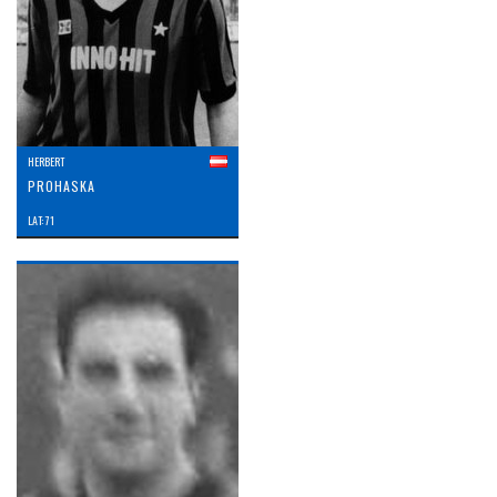
HERBERT
PROHASKA
LAT: 71