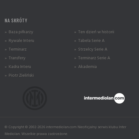
NA SKRÓTY
» Baza piłkarzy
» Ten dzień w historii
» Rywale Interu
» Tabela Serie A
» Terminarz
» Strzelcy Serie A
» Transfery
» Terminarz Serie A
» Kadra Interu
» Akademia
» Piotr Zieliński
© Copyright © 2002-2026 intermediolan.com Nieoficjalny serwis klubu Inter
Mediolan. Wszelkie prawa zastrzeżone.