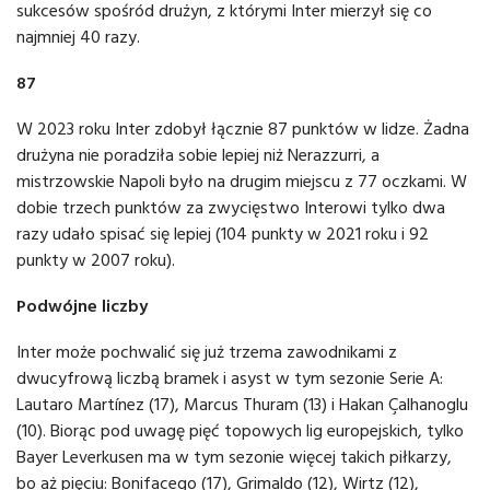
sukcesów spośród drużyn, z którymi Inter mierzył się co
najmniej 40 razy.
87
W 2023 roku Inter zdobył łącznie 87 punktów w lidze. Żadna
drużyna nie poradziła sobie lepiej niż Nerazzurri, a
mistrzowskie Napoli było na drugim miejscu z 77 oczkami. W
dobie trzech punktów za zwycięstwo Interowi tylko dwa
razy udało spisać się lepiej (104 punkty w 2021 roku i 92
punkty w 2007 roku).
Podwójne liczby
Inter może pochwalić się już trzema zawodnikami z
dwucyfrową liczbą bramek i asyst w tym sezonie Serie A:
Lautaro Martínez (17), Marcus Thuram (13) i Hakan Çalhanoglu
(10). Biorąc pod uwagę pięć topowych lig europejskich, tylko
Bayer Leverkusen ma w tym sezonie więcej takich piłkarzy,
bo aż pięciu: Bonifacego (17), Grimaldo (12), Wirtz (12),