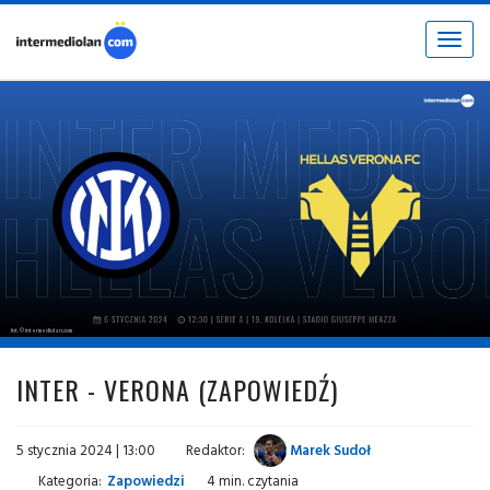
Toggle
navigat
fot. © intermediolan.com
INTER - VERONA (ZAPOWIEDŹ)
5 stycznia 2024 | 13:00
Redaktor:
Marek Sudoł
Kategoria:
Zapowiedzi
4 min. czytania