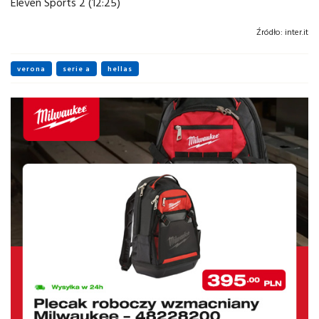
Eleven Sports 2 (12:25)
Źródło:
inter.it
verona
serie a
hellas