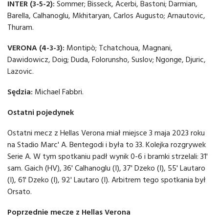
INTER (3-5-2):
Sommer; Bisseck, Acerbi, Bastoni; Darmian,
Barella, Calhanoglu, Mkhitaryan, Carlos Augusto; Arnautovic,
Thuram.
VERONA (4-3-3):
Montipò; Tchatchoua, Magnani,
Dawidowicz, Doig; Duda, Folorunsho, Suslov; Ngonge, Djuric,
Lazovic.
Sędzia:
Michael Fabbri.
Ostatni pojedynek
Ostatni mecz z Hellas Verona miał miejsce 3 maja 2023 roku
na Stadio Marc' A. Bentegodi i była to 33. Kolejka rozgrywek
Serie A. W tym spotkaniu padł wynik 0-6 i bramki strzelali: 31'
sam. Gaich (HV), 36' Calhanoglu (I), 37' Dzeko (I), 55' Lautaro
(I), 61' Dzeko (I), 92' Lautaro (I). Arbitrem tego spotkania był
Orsato.
Poprzednie mecze z Hellas Verona