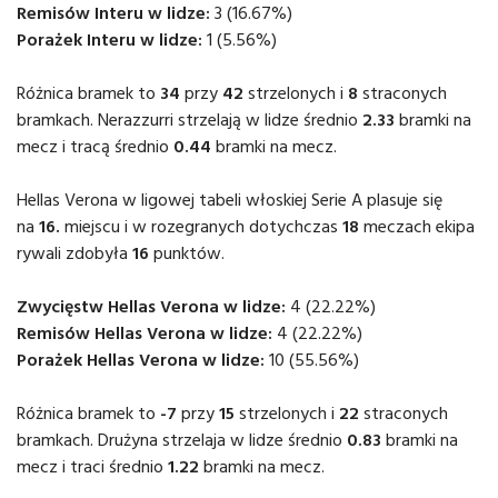
Remisów Interu w lidze:
3 (16.67%)
Porażek Interu w lidze:
1 (5.56%)
Różnica bramek to
34
przy
42
strzelonych i
8
straconych
bramkach. Nerazzurri strzelają w lidze średnio
2.33
bramki na
mecz i tracą średnio
0.44
bramki na mecz.
Hellas Verona w ligowej tabeli włoskiej Serie A plasuje się
na
16.
miejscu i w rozegranych dotychczas
18
meczach ekipa
rywali zdobyła
16
punktów.
Zwycięstw Hellas Verona w lidze:
4 (22.22%)
Remisów Hellas Verona w lidze:
4 (22.22%)
Porażek Hellas Verona w lidze:
10 (55.56%)
Różnica bramek to
-7
przy
15
strzelonych i
22
straconych
bramkach. Drużyna strzelaja w lidze średnio
0.83
bramki na
mecz i traci średnio
1.22
bramki na mecz.