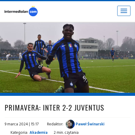
Toggle
navigat
fot. © inter.it
PRIMAVERA: INTER 2-2 JUVENTUS
9 marca 2024 | 15:17
Redaktor:
Paweł Świnarski
Kategoria:
Akademia
2 min. czytania