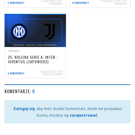
6 LIPCA 2026 | 18:01
25 SIERPNIA 2025 | 13:17
0 KOMENTARZY
0 KOMENTARZY
NERIOCORSI
NERIOCORSI
ZAPOWIEDZI
25. KOLEJKA SERIE A: INTER -
JUVENTUS (ZAPOWIEDŹ)
14 LUTEGO 2026 | 13:26
0 KOMENTARZY
PAWEŁ ŚWINARSKI
KOMENTARZE:
0
Zaloguj się
, aby móc dodać komentarz. Jeżeli nie posiadasz
konta, możesz się
zarejestrować
.