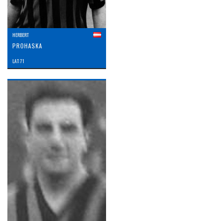
HERBERT
PROHASKA
LAT: 71