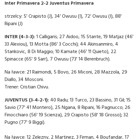
Inter Primavera 2-2 Juventus Primavera
strzelcy: 5' Crapisto (J), 34' Owusu (I), 72' Owusu (I), 88'
Ripani (J)
INTER (4-3-3):
1 Calligaris; 27 Aidoo, 15 Stante, 19 Matjaz (46'
33 Alexiou), 13 Motta (86' 3 Cocchi); 44 Akinsanmiro, 4
Stankovic, 8 Di Maggio; 10 Kamate (46' 11 Quieto), 22
Spinacce (65' 9 Sarr), 7 Owusu (73' 14 Berenbruch).
Na ławce: 21 Raimondi, 5 Bovo, 26 Miconi, 28 Mazzola, 29
Diallo, 34 Mosconi.
Trener: Cristian Chivu.
JUVENTUS (3-4-2-1):
40 Radu; 13 Turco, 23 Bassino, 31 Gil; 15
Savio (77' 41 Montero), 25 Ngana, 8 Ripani, 16 Pagnucco; 26
Finocchiaro (56' 19 Scienza), 29 Crapisto (58' 18 Grosso); 32
Pugno (77' 9 Biggi).
Na łąwce: 12 Zelezny, 2 Martinez, 3 Firman, 4 Boufandar, 17