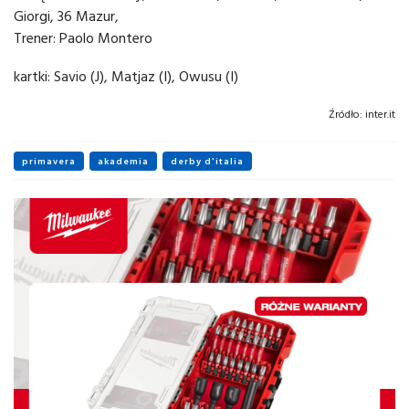
Giorgi, 36 Mazur,
Trener: Paolo Montero
kartki: Savio (J), Matjaz (I), Owusu (I)
Źródło:
inter.it
primavera
akademia
derby d'italia