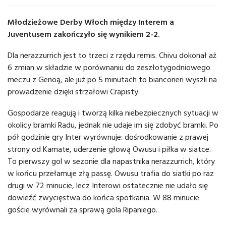
Młodzieżowe Derby Włoch między Interem a
Juventusem zakończyło się wynikiem 2-2.
Dla nerazzurrich jest to trzeci z rzędu remis. Chivu dokonał aż
6 zmian w składzie w porównaniu do zeszłotygodniowego
meczu z Genoą, ale już po 5 minutach to bianconeri wyszli na
prowadzenie dzięki strzałowi Crapisty.
Gospodarze reagują i tworzą kilka niebezpiecznych sytuacji w
okolicy bramki Radu, jednak nie udaje im się zdobyć bramki. Po
pół godzinie gry Inter wyrównuje: dośrodkowanie z prawej
strony od Kamate, uderzenie głową Owusu i piłka w siatce.
To pierwszy gol w sezonie dla napastnika nerazzurrich, który
w końcu przełamuje złą passę. Owusu trafia do siatki po raz
drugi w 72 minucie, lecz Interowi ostatecznie nie udało się
dowieźć zwycięstwa do końca spotkania. W 88 minucie
goście wyrównali za sprawą gola Ripaniego.