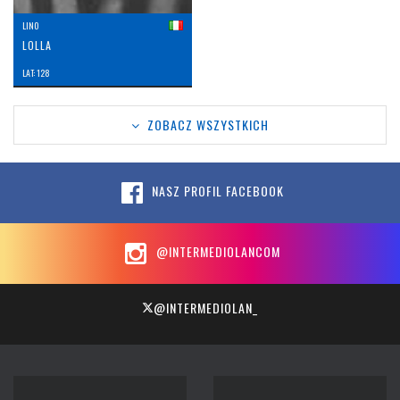
LINO
LOLLA
LAT: 128
ZOBACZ WSZYSTKICH
NASZ PROFIL FACEBOOK
@INTERMEDIOLANCOM
@INTERMEDIOLAN_