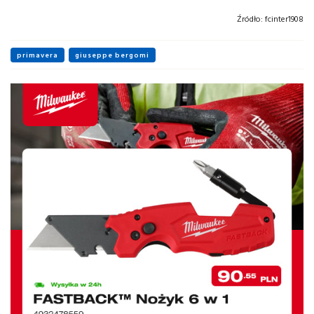
Źródło:
fcinter1908
primavera
giuseppe bergomi