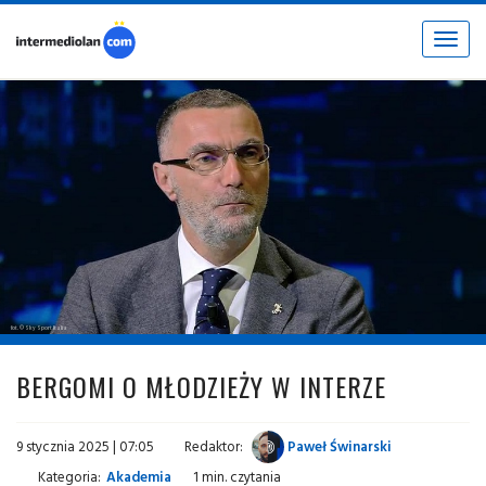
Toggle
navigat
fot. © Sky Sport Italia
BERGOMI O MŁODZIEŻY W INTERZE
9 stycznia 2025 | 07:05
Redaktor:
Paweł Świnarski
Kategoria:
Akademia
1 min. czytania