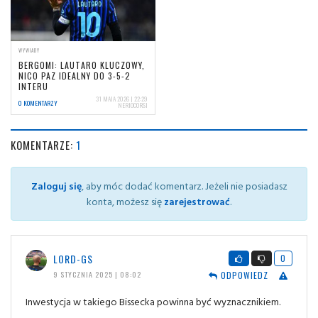
WYWIADY
BERGOMI: LAUTARO KLUCZOWY,
NICO PAZ IDEALNY DO 3-5-2
INTERU
31 MAJA 2026 | 22:29
0 KOMENTARZY
NERIOCORSI
KOMENTARZE:
1
Zaloguj się
, aby móc dodać komentarz. Jeżeli nie posiadasz
konta, możesz się
zarejestrować
.
LORD-GS
0
ODPOWIEDZ
9 STYCZNIA 2025 | 08:02
Inwestycja w takiego Bissecka powinna być wyznacznikiem.