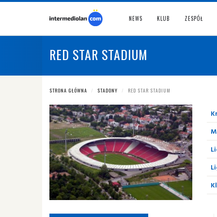
NEWS
KLUB
ZESPÓŁ
RED STAR STADIUM
STRONA GŁÓWNA
STADONY
RED STAR STADIUM
Kr
M
Li
Li
K