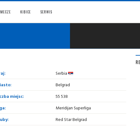
MECZE
KIBICE
SERWIS
R
aj:
Serbia
iasto:
Belgrad
czba miejsc:
55 538
ga:
Meridijan Superliga
luby:
Red Star Belgrad