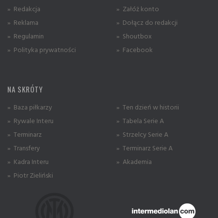
» Redakcja
» Załóż konto
» Reklama
» Dołącz do redakcji
» Regulamin
» Shoutbox
» Polityka prywatności
» Facebook
NA SKRÓTY
» Baza piłkarzy
» Ten dzień w historii
» Rywale Interu
» Tabela Serie A
» Terminarz
» Strzelcy Serie A
» Transfery
» Terminarz Serie A
» Kadra Interu
» Akademia
» Piotr Zieliński