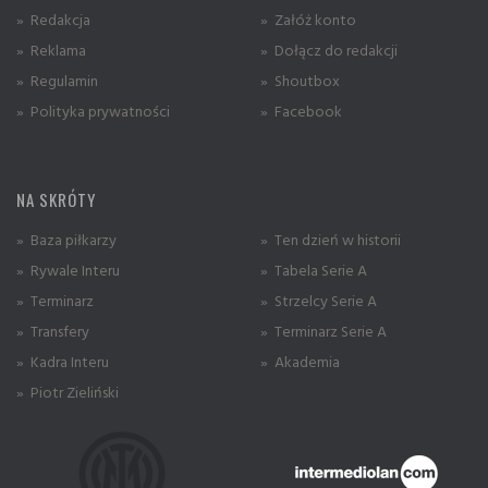
» Redakcja
» Załóż konto
» Reklama
» Dołącz do redakcji
» Regulamin
» Shoutbox
» Polityka prywatności
» Facebook
NA SKRÓTY
» Baza piłkarzy
» Ten dzień w historii
» Rywale Interu
» Tabela Serie A
» Terminarz
» Strzelcy Serie A
» Transfery
» Terminarz Serie A
» Kadra Interu
» Akademia
» Piotr Zieliński