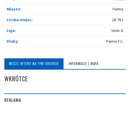
Miasto:
Parma
Liczba miejsc:
28 783
Liga:
Serie A
Kluby:
Parma F.C.
MECZE INTERU NA TYM OBIEKCIE
INFORMACJE I MAPA
WKRÓTCE
REKLAMA