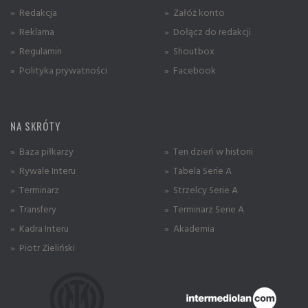
» Redakcja
» Załóż konto
» Reklama
» Dołącz do redakcji
» Regulamin
» Shoutbox
» Polityka prywatności
» Facebook
NA SKRÓTY
» Baza piłkarzy
» Ten dzień w historii
» Rywale Interu
» Tabela Serie A
» Terminarz
» Strzelcy Serie A
» Transfery
» Terminarz Serie A
» Kadra Interu
» Akademia
» Piotr Zieliński